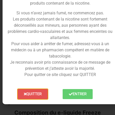
de délices désaltérants.
produits contenant de la nicotine.
Le côté glacial de cet
e-liquide
ajoute une
Si vous n’avez jamais fumé, ne commencez pas.
dimension rafraîchissante, donnant une sensation
Les produits contenant de la nicotine sont fortement
de fraîcheur en bouche qui rappelle celle d’un
cola
déconseillés aux mineurs, aux personnes ayant des
servi avec des glaçons.
problèmes cardio-vasculaires et aux femmes enceintes ou
Idéal pour se rafraîchir pendant les journées
allaitantes.
chaudes d’été ou pour une pause revigorante à
Pour vous aider à arrêter de fumer, adressez-vous à un
tout moment de la journée.
médecin ou à un pharmacien compétent en matière de
tabacologie.
La sensation de fraîcheur du
Freeze Cola
est
Je reconnais avoir pris connaissance de ce message de
obtenue grâce à l’ajout d’une note mentholée
prévention et j’atteste avoir la majorité.
subtile, qui vient compléter les saveurs
Pour quitter ce site cliquez sur QUITTER
authentiques du
cola
.
Lorsque vous vapotez cet
e-liquide,
vous
ressentirez instantanément une brise glacée qui
QUITTER
ENTRER
parcourt votre palais, créant une expérience
gustative vivifiante et revitalisante.
Composition du e-liquide Freeze