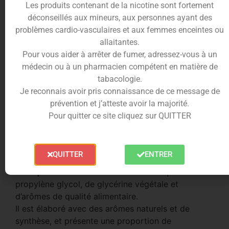
Freeze
est un choix incontournable.
Les produits contenant de la nicotine sont fortement
Sa combinaison équilibrée entre la douceur de la
déconseillés aux mineurs, aux personnes ayant des
pomme
et le
frisson glacial
en fait un compagnon
problèmes cardio-vasculaires et aux femmes enceintes ou
de vape idéal pour les moments où vous avez
allaitantes.
besoin d’un coup de frais.
Pour vous aider à arrêter de fumer, adressez-vous à un
médecin ou à un pharmacien compétent en matière de
Conditionnement du E-liquide Pomme 10ml
tabacologie.
Liquideo
vous présente le
e-liquide Pomme 10ml
Je reconnais avoir pris connaissance de ce message de
de sa gamme
Freeze
, une invitation à une
prévention et j’atteste avoir la majorité.
explosion glaciale de saveurs fruitées.
Pour quitter ce site cliquez sur QUITTER
Offrez-vous un moment de vape revigorant et
laissez-vous emporter par cette vague de
fraîcheur inédite.
QUITTER
ENTRER
L’
e-liquide Pomme 10ml
est formulé à partir de
propylène glycol, de glycérine végétale et
d’arômes de qualité alimentaire.
Il est élaboré avec des arômes naturels et de
synthèse, et présente une proportion de