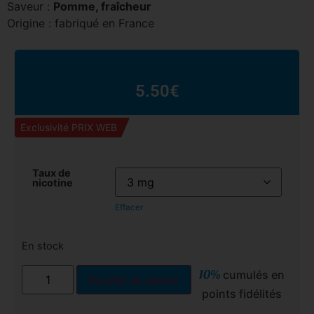
Saveur :
Pomme, fraîcheur
Origine : fabriqué en France
5.50
€
Exclusivité PRIX WEB
Taux de
nicotine
Effacer
En stock
10%
cumulés en
Ajouter au panier
points fidélités