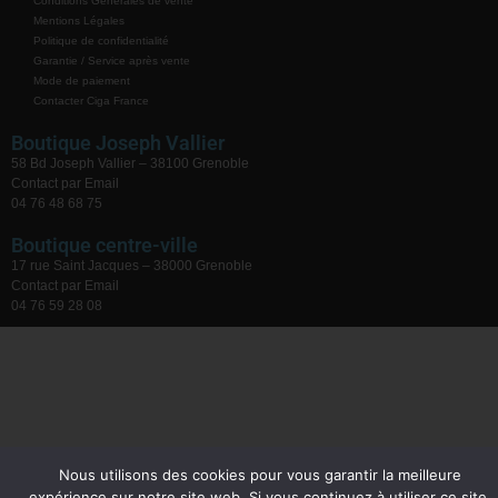
Conditions Générales de vente
Mentions Légales
Politique de confidentialité
Garantie / Service après vente
Mode de paiement
Contacter Ciga France
Boutique Joseph Vallier
58 Bd Joseph Vallier – 38100 Grenoble
Contact par Email
04 76 48 68 75
Boutique centre-ville
17 rue Saint Jacques – 38000 Grenoble
Contact par Email
04 76 59 28 08
Nous utilisons des cookies pour vous garantir la meilleure
expérience sur notre site web. Si vous continuez à utiliser ce site,