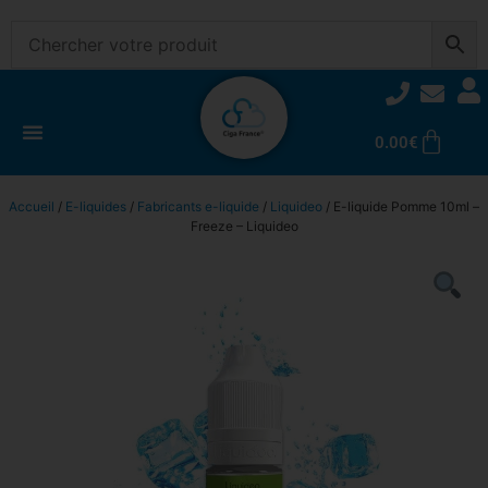
0.00
€
Accueil
/
E-liquides
/
Fabricants e-liquide
/
Liquideo
/ E-liquide Pomme 10ml –
Freeze – Liquideo