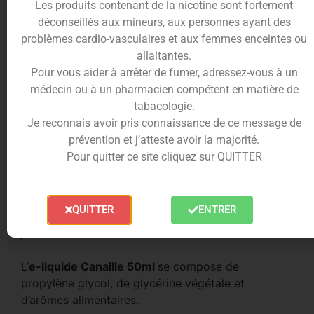
Les produits contenant de la nicotine sont fortement
pastèque
, charnue et juteuse, offre une touche de
déconseillés aux mineurs, aux personnes ayant des
douceur sucrée.
problèmes cardio-vasculaires et aux femmes enceintes ou
Un véritable petit monstre a vapoter toute la
allaitantes.
journée qui vous apportera fraicheur et saveur
Pour vous aider à arrêter de fumer, adressez-vous à un
toute au long de la journée.
médecin ou à un pharmacien compétent en matière de
tabacologie.
Composition du E-liquide Canaille
Je reconnais avoir pris connaissance de ce message de
50ml
prévention et j’atteste avoir la majorité.
Liquideo
vous propose son
liquide pour cigarette
Pour quitter ce site cliquez sur QUITTER
électronique Canaille 50ml
de sa gamme ultra
fraîche,
Multi
Freeze
.
QUITTER
ENTRER
Vous retrouverez le mix détonnant de la
pastèque
juteuse et de l’acidité du
kiwi
!
L’
e-liquide Canaille 50ml
se compose de
propylène glycol, de glycérine végétale et
d’arômes alimentaires.