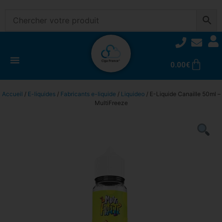
0.00
€
Accueil
/
E-liquides
/
Fabricants e-liquide
/
Liquideo
/ E-Liquide Canaille 50ml –
MultiFreeze