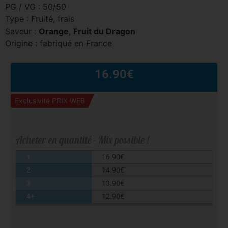
PG / VG : 50/50
Type : Fruité, frais
Saveur :
Orange
,
Fruit du Dragon
Origine : fabriqué en France
16.90
€
Exclusivité PRIX WEB
Acheter en quantité - Mix possible !
1
16.90
€
2
14.90
€
3
13.90
€
4+
12.90
€