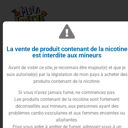
L
‘e-liquide Fripouille 50ml
de la gamme
La vente de produit contenant de la nicotine
Multifreeze
de
Liquideo
est une véritable
est interdite aux mineurs
explosion de
saveurs
exotiques.
Le mariage subtil et audacieux de la
Pitaya
, aussi
Avant de vister ce site, je reconnais être majeur(e) et que je
connue sous le nom de “
Fruit du dragon
“, et de
suis autorisé(e) par la législation de mon pays à acheter des
l’Orange
crée un nectar fruité et glacé qui vous
produits contenant de la nicotine.
impressionnera.
Si vous n’avez jamais fumé, ne commencez pas.
Le zeste
d’Orange
légèrement acidulé donne vie
Les produits contenant de la nicotine sont fortement
aux saveurs de la
Pitaya
, tout en gelant votre
déconseillés aux mineurs, aux personnes ayant des
clearomiseur
en une seule bouffée.
problèmes cardio-vasculaires et aux femmes enceintes ou
Cette association de
saveurs
ensoleillées et
allaitantes.
rafraichissantes prouve une fois de plus la maîtrise
Pour vous aider à arrêter de fumer, adressez-vous à un