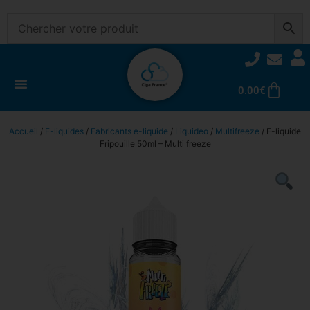
0.00
€
Accueil
/
E-liquides
/
Fabricants e-liquide
/
Liquideo
/
Multifreeze
/ E-liquide
Fripouille 50ml – Multi freeze