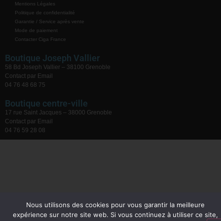
Mentions Légales
Politique de confidentialité
Garantie / Service après vente
Mode de paiement
Contacter Ciga France
Boutique Joseph Vallier
58 Bd Joseph Vallier – 38100 Grenoble
Contact par Email
04 76 48 68 75
Boutique centre-ville
17 rue Saint Jacques – 38000 Grenoble
Contact par Email
04 76 59 28 08
Nous utilisons des cookies pour vous garantir la meilleure
expérience sur notre site web. Si vous continuez à utiliser ce site,