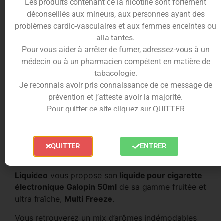
Les produits contenant de la nicotine sont fortement
sucrée,
Liquideo
a sélectionné des pommes ayant
déconseillés aux mineurs, aux personnes ayant des
une saveur légèrement acidulée.
problèmes cardio-vasculaires et aux femmes enceintes ou
La
poire
, fruit charnu et juteux qui a une chair
allaitantes.
tendre et sucrée vient donc parfaitement adoucir
Pour vous aider à arrêter de fumer, adressez-vous à un
la saveur des
pommes
.
médecin ou à un pharmacien compétent en matière de
tabacologie.
Vous l’aurez donc compris, le
e-liquide Galopin
Je reconnais avoir pris connaissance de ce message de
50ml
est le mariage parfait des arômes de ces
prévention et j’atteste avoir la majorité.
deux fruits très appréciés de tous, offrant une
Pour quitter ce site cliquez sur QUITTER
combinaison de saveurs inimitables.
Un mix and match parfait !
Composition du E-liquide Galopin
QUITTER
ENTRER
50ml
Liquideo
vous propose son
liquide pour cigarette
électronique Galopin 50ml
de sa gamme fruitée et
ultra fraîche,
Multi Freeze
.
Vous retrouverez un mix d’arômes indémodables