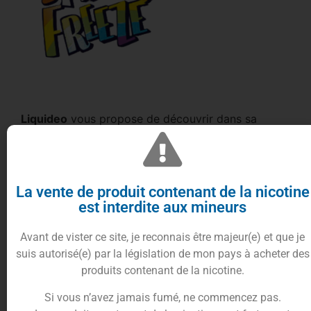
Liquideo
vous propose de découvrir dans sa
gamme,
Multi Freeze
, son
e-liquide Galopin
dans
un format de
50ml
.
Découvrez un mélange irrésistible de
poire
et de
La vente de produit contenant de la nicotine
pomme
offrant à
Galopin 50ml
, une saveur fruitée
est interdite aux mineurs
et sucrée avec une touche d’acidité.
La douceur sucrée de la
pomme
se marie à la
Avant de vister ce site, je reconnais être majeur(e) et que je
perfection avec la saveur légèrement acidulée de
suis autorisé(e) par la législation de mon pays à acheter des
la
poire
pour une combinaison de saveurs unique.
produits contenant de la nicotine.
Si vous n’avez jamais fumé, ne commencez pas.
Croquante et juteuse, avec une saveur douce et