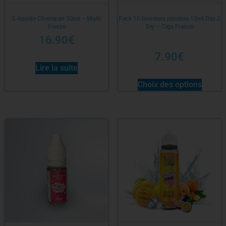
E-liquide Chenapan 50ml – Multi
Pack 10 boosters nicotine 10ml Day 2
Freeze
Diy – Ciga France
16.90
€
7.90
€
Lire la suite
Choix des options