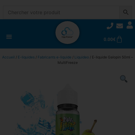
0.00
€
Accueil
/
E-liquides
/
Fabricants e-liquide
/
Liquideo
/ E-liquide Galopin 50ml –
MultiFreeze