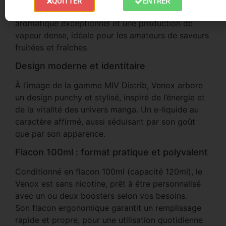
QUITTER
ENTRER
français. Sa base 40/60 PG/VG offre un rendu
aromatique exceptionnel et une production de
vapeur dense, idéale pour les amateurs de saveurs
fruitées et fraîches.
Design moderne et identitaire
À l’image de la gamme MIV Distrib, Venox arbore
un design punchy et stylisé, inspiré de l’énergie et
de la vitalité des univers manga. Un e-liquide au
caractère affirmé, aussi séduisant par son goût
que par son apparence.
Flacon 100ml : format pratique et polyvalent
Conditionné en flacon 100ml (capacité 120ml), le
Venox est sans nicotine, prêt à être personnalisé
avec un ou deux boosters selon vos besoins.
Son flacon ergonomique garantit un remplissage
rapide et propre, pour une utilisation quotidienne