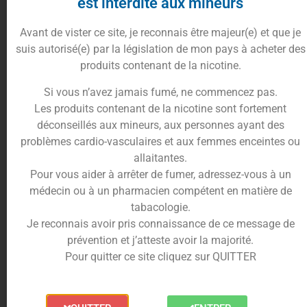
est interdite aux mineurs
Avant de vister ce site, je reconnais être majeur(e) et que je
Un trio fruité à l’équilibre parfait
suis autorisé(e) par la législation de mon pays à acheter des
produits contenant de la nicotine.
Le Venox 100ml de MIV Distrib est un concentré
d’énergie fruitée. La pêche blanche, douce et
Si vous n’avez jamais fumé, ne commencez pas.
juteuse, forme la base d’une vape tendre et légère.
Les produits contenant de la nicotine sont fortement
Elle est réveillée par l’acidité vive de l’arbouse, un
déconseillés aux mineurs, aux personnes ayant des
fruit rare et surprenant, qui apporte une note
problèmes cardio-vasculaires et aux femmes enceintes ou
pétillante et légèrement sucrée.
allaitantes.
Enfin, le kiwi vient parfaire le mélange avec son
Pour vous aider à arrêter de fumer, adressez-vous à un
éclat exotique et rafraîchissant, pour une
médecin ou à un pharmacien compétent en matière de
expérience gustative à la fois équilibrée,
tabacologie.
dynamique et raffinée.
Je reconnais avoir pris connaissance de ce message de
prévention et j’atteste avoir la majorité.
Fabrication française et qualité signée Made
Pour quitter ce site cliquez sur QUITTER
In Vape
Le Venox est élaboré par MIV Distrib, marque
reconnue pour la qualité de ses e-liquides 100%