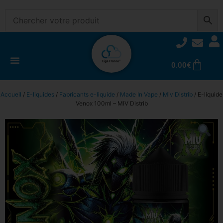
0.00
€
Accueil
/
E-liquides
/
Fabricants e-liquide
/
Made In Vape
/
Miv Distrib
/ E-liquide
Venox 100ml – MIV Distrib