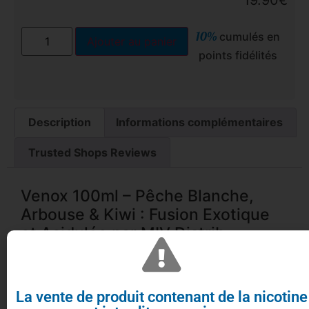
10%
cumulés en
Ajouter au panier
points fidélités
Description
Informations complémentaires
Trusted Shops Reviews
Venox 100ml – Pêche Blanche,
Arbouse & Kiwi : Fusion Exotique
et Acidulée par MIV Distrib
La vente de produit contenant de la nicotine