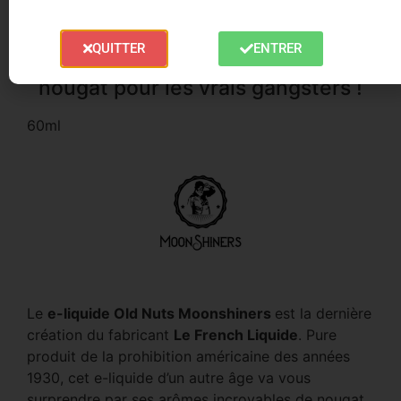
Trusted Shops Reviews
QUITTER
ENTRER
Le Old Nuts : un e-liquide au
nougat pour les vrais gangsters !
60ml
Le
e-liquide Old Nuts Moonshiners
est la dernière
création du fabricant
Le French Liquide
. Pure
produit de la prohibition américaine des années
1930, cet e-liquide d’un autre âge va vous
surprendre par ses arômes incroyables de nougat,