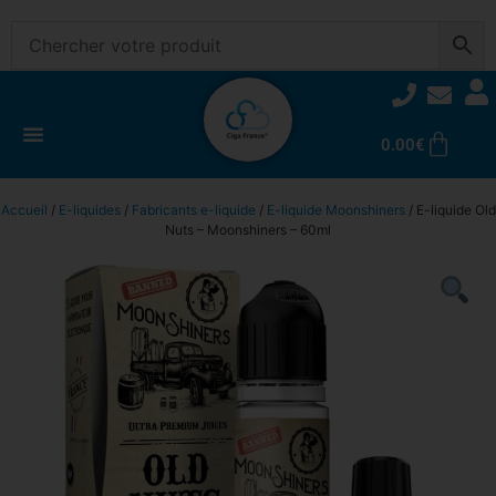
0.00
€
Accueil
/
E-liquides
/
Fabricants e-liquide
/
E-liquide Moonshiners
/ E-liquide Old
Nuts – Moonshiners – 60ml