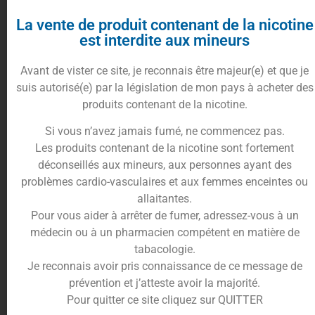
La vente de produit contenant de la nicotine
Taux de
est interdite aux mineurs
nicotine
Effacer
Avant de vister ce site, je reconnais être majeur(e) et que je
suis autorisé(e) par la législation de mon pays à acheter des
En stock
produits contenant de la nicotine.
Si vous n’avez jamais fumé, ne commencez pas.
Votre prix
19.90
€
× 1
Les produits contenant de la nicotine sont fortement
19.90
€
déconseillés aux mineurs, aux personnes ayant des
problèmes cardio-vasculaires et aux femmes enceintes ou
allaitantes.
10%
cumulés en
Ajouter au panier
Pour vous aider à arrêter de fumer, adressez-vous à un
points fidélités
médecin ou à un pharmacien compétent en matière de
tabacologie.
Je reconnais avoir pris connaissance de ce message de
prévention et j’atteste avoir la majorité.
Description
Informations complémentaires
Pour quitter ce site cliquez sur QUITTER