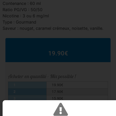
Contenance : 60 ml
Ratio PG/VG : 50/50
Nicotine : 3 ou 6 mg/ml
Type : Gourmand
Saveur : nougat, caramel crémeux, noisette, vanille.
19.90
€
Acheter en quantité - Mix possible !
1
19.90
€
2
17.90
€
3
15.90
€
4+
14.90
€