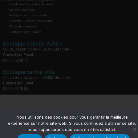
Conditions Générales de vente
Mentions Légales
Politique de confidentialité
Garantie / Service après vente
Mode de paiement
Contacter Ciga France
Boutique Joseph Vallier
58 Bd Joseph Vallier – 38100 Grenoble
Contact par Email
04 76 48 68 75
Boutique centre-ville
17 rue Saint Jacques – 38000 Grenoble
Contact par Email
04 76 59 28 08
Nous utilisons des cookies pour vous garantir la meilleure
expérience sur notre site web. Si vous continuez à utiliser ce site,
nous supposerons que vous en êtes satisfait.