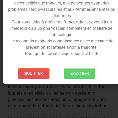
déconseillés aux mineurs, aux personnes ayant des
problèmes cardio-vasculaires et aux femmes enceintes ou
Les
framboises
, aux arômes acidulés et sucrés,
allaitantes.
sont associées à la
pomme
, fruit emblématique
Pour vous aider à arrêter de fumer, adressez-vous à un
aux notes suaves et légèrement acidulées
médecin ou à un pharmacien compétent en matière de
également.
tabacologie.
Le
cassis
, quant à lui, apporte une touche
Je reconnais avoir pris connaissance de ce message de
pétillante et juteuse, pour un e-liquide fruité et
prévention et j’atteste avoir la majorité.
savoureux.
Pour quitter ce site cliquez sur QUITTER
Le
e-liquide Petite Boisson
est le compagnon
idéal pour tous les amateurs de saveurs fruitées et
QUITTER
ENTRER
sucrées, à la recherche d’un
liquide pour e-
cigarette
rafraîchissant.
Idéal à vaper pour toutes les occasions, lors d’une
journée ensoleillée ou même d’un après-midi
pluvieux, ses arômes vous accompagneront dans
un moment de détente dès la première inspiration.