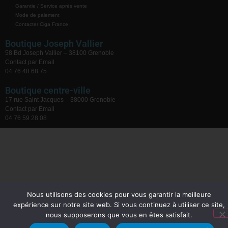
Garantie / Service après vente
Mode de paiement
Contacter Ciga France
Boutique Joseph Vallier
58 Bd Joseph Vallier – 38100 Grenoble
Contact par Email
04 76 48 68 75
Boutique centre-ville
17 rue Saint Jacques – 38000 Grenoble
Contact par Email
04 76 59 28 08
Nous utilisons des cookies pour vous garantir la meilleure
expérience sur notre site web. Si vous continuez à utiliser ce site,
nous supposerons que vous en êtes satisfait.