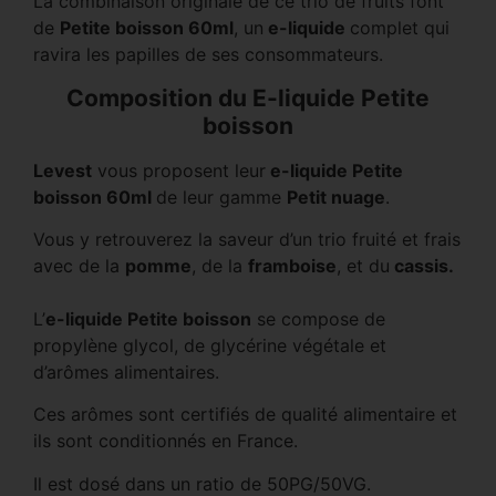
La combinaison originale de ce trio de fruits font
de
Petite boisson 60ml
, un
e-liquide
complet qui
ravira les papilles de ses consommateurs.
Composition du E-liquide Petite
boisson
Levest
vous proposent leur
e-liquide Petite
boisson 60ml
de leur gamme
Petit nuage
.
Vous y retrouverez la saveur d’un trio fruité et frais
avec de la
pomme
, de la
framboise
, et du
cassis.
L’
e-liquide Petite boisson
se compose de
propylène glycol, de glycérine végétale et
d’arômes alimentaires.
Ces arômes sont certifiés de qualité alimentaire et
ils sont conditionnés en France.
Il est dosé dans un ratio de 50PG/50VG.