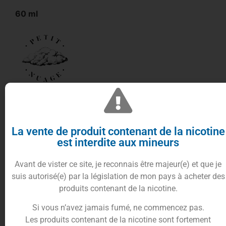
60 ml
Levest
vous propose de découvrir dans sa gamme
Petit nuage
, son
e-liquide Petite boisson
dans un
format de
60ml
.
La vente de produit contenant de la nicotine
est interdite aux mineurs
Le
e-liquide Petite Boisson 60ml
vous offre une
explosion de saveurs fruitées et rafraîchissantes,
Avant de vister ce site, je reconnais être majeur(e) et que je
digne d’un délicieux cocktail estival.
suis autorisé(e) par la législation de mon pays à acheter des
Sa saveur de
framboises
,
pommes
et
cassis
vous
produits contenant de la nicotine.
transporte au bord de la plage, avec un verre à la
Si vous n’avez jamais fumé, ne commencez pas.
main, pour savourer un instant de détente et de
Les produits contenant de la nicotine sont fortement
plaisir.