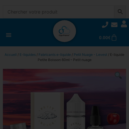
0.00
€
Accueil
/
E-liquides
/
Fabricants e-liquide
/
Petit Nuage - Levest
/ E-liquide
Petite Boisson 60ml – Petit nuage