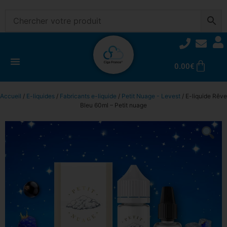
0.00
€
Accueil
/
E-liquides
/
Fabricants e-liquide
/
Petit Nuage - Levest
/ E-liquide Rêve
Bleu 60ml – Petit nuage