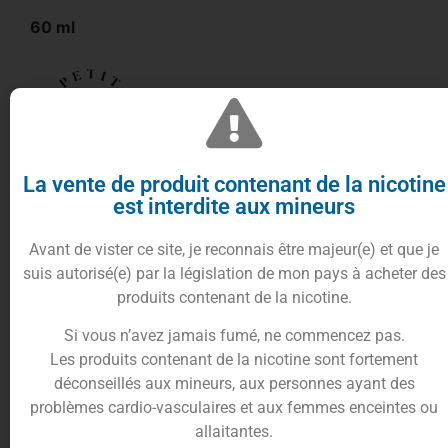
60 ml
La vente de produit contenant de la nicotine
Levest
vous propose de découvrir dans sa gamme
est interdite aux mineurs
Petit nuage
, son
e-liquide Rêve Bleu
dans un
format de
60ml
.
Avant de vister ce site, je reconnais être majeur(e) et que je
suis autorisé(e) par la législation de mon pays à acheter des
Envolez-vous dans un voyage gustatif et olfactif
produits contenant de la nicotine.
féérique.
Si vous n’avez jamais fumé, ne commencez pas.
Parcourez les contrées lointaines d’Agrabah, la ville
Les produits contenant de la nicotine sont fortement
imaginaire d’Aladin avec l’
e-liquide Rêve Bleu
déconseillés aux mineurs, aux personnes ayant des
60ml
.
problèmes cardio-vasculaires et aux femmes enceintes ou
Sa saveur de
mûres
sauvages et juteuses vous
allaitantes.
transporte instantanément dans les jardins