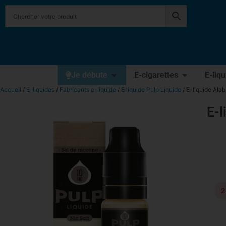
Je débute
E-cigarettes
E-liq
Accueil
/
E-liquides
/
Fabricants e-liquide
/
E liquide Pulp Liquide
/ E-liquide Ala
E-l
2