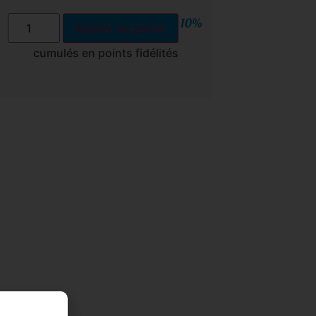
10%
Ajouter au panier
cumulés en points fidélités