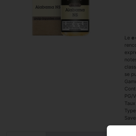
Le
e
renc
expre
notes
class
se pu
Gam
Cont
PG/V
Taux
Type
Save