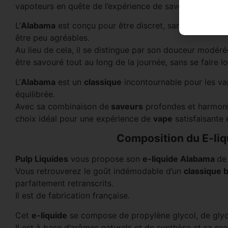
vapoteurs en quête de l’expérience de saveur la plus pro
L’
Alabama
est conçu pour être discret, sans basculer 
être peu agréables.
Au lieu de cela, il se distingue par son douceur modérée
être savouré tout au long de la journée, sans se faire l
L’
Alabama
est un
classique
incontournable pour les va
équilibrée.
Avec sa combinaison de
saveurs
profondes et harmonieu
choix idéal pour une expérience de
vape
satisfaisante 
Composition du E-li
Pulp Liquides
vous propose son
e-liquide Alabama
de
Vous retrouverez le goût indémodable d’un
classique b
parfaitement retranscrits.
Il est de fabrication française.
Cet
e-liquide
se compose de propylène glycol, de glycé
Il est à base d’arômes naturels et de synthèse et sa p