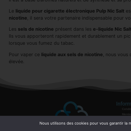
Le
liquide pour cigarette électronique
Pulp Nic Salt
es
nicotine
, il sera votre partenaire indispensable pour
Les
sels de nicotine
présent dans les
e-liquide Nic Sal
Ils vous apporteront rapidement et durablement un pic
lorsque vous fumez du tabac.
Pour vaper ce
liquide aux sels de nicotine
, nous vous 
élevée.
Inform
Condit
Mentio
Politiq
Nous utilisons des cookies pour vous garantir la m
Garant
Mode 