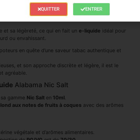
che de leur cigarette traditionnelle.
QUITTER
ENTRER
dans des
saveurs
cendrées ou métalliques qui peuvent
 et sa légèreté, ce qui en fait un
e-liquide
idéal pour
ourd ou envahissant.
poteurs en quête d’une saveur tabac authentique et
ses, et son approche discrète et légère, il est le
et agréable.
quide
Alabama Nic Salt
 sa gamme
Nic Salt
en
10ml
.
lond aux notes de fruits à coques
avec des arômes
rine végétale et d’arômes alimentaires.
roportion de
PG/VG
est de
70/30
.