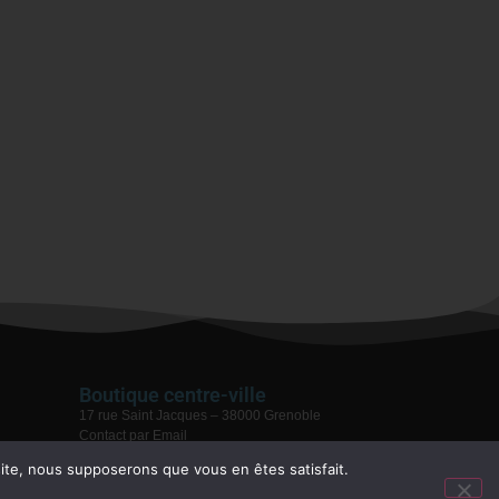
Boutique centre-ville
17 rue Saint Jacques – 38000 Grenoble
Contact par Email
04 76 59 28 08
 site, nous supposerons que vous en êtes satisfait.