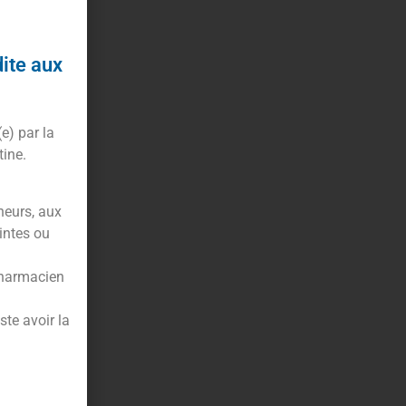
dite aux
(e) par la
tine.
neurs, aux
intes ou
pharmacien
te avoir la