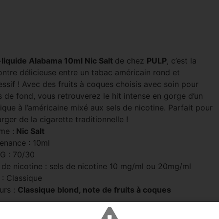
-liquide Alabama 10ml Nic Salt
de chez
PULP
, c’est la
ontre délicieuse entre un tabac américain rond et
ssif ! Avec des fruits à coques choisis avec soin pour
 de fond, vous retrouverez le hit intense en gorge d’un
ique à l’américaine mixé aux sels de nicotine. Parfait pour
rger de la cigarette traditionnelle !
me :
Nic Salt
enance : 10ml
G : 70/30
 de nicotine : sels de nicotine 10 mg/ml ou 20mg/ml
 : Classique
urs :
Classique blond, note de fruits à coques