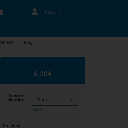
0.00
€
eur DIY
Blog
6.20
€
Taux de
nicotine
Effacer
En stock