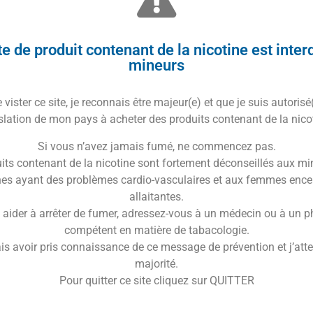
Trusted Shops Reviews
d aux notes de fruits à coques !
e de produit contenant de la nicotine est inter
mineurs
vister ce site, je reconnais être majeur(e) et que je suis autorisé
slation de mon pays à acheter des produits contenant de la nico
Si vous n’avez jamais fumé, ne commencez pas.
its contenant de la nicotine sont fortement déconseillés aux mi
es ayant des problèmes cardio-vasculaires et aux femmes ence
allaitantes.
liquide 10ml Alabama
en version sel de nicotine !
 aider à arrêter de fumer, adressez-vous à un médecin ou à un 
compétent en matière de tabacologie.
qui offre une expérience gustative unique grâce à sa
is avoir pris connaissance de ce message de prévention et j’attes
des.
majorité.
ilement dosé pour renforcer le
goût tabac traditionnel
,
Pour quitter ce site cliquez sur QUITTER
équilibrée, ce qui en fait un choix idéal pour les