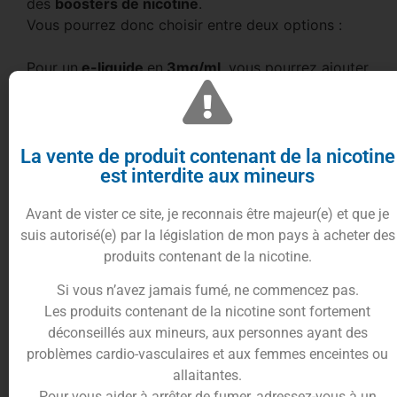
des
boosters de nicotine
.
Vous pourrez donc choisir entre deux options :
Pour un
e-liquide
en
3mg/ml
, vous pourrez ajouter
1 boosters aromatisés de 10ml
en
18mg/ml
.
Votre
e-liquide Blond au miel noir
sera ici
conditionné dans une fiole de
60ml
avec
50ml
de
liquide, les
10ml
restant vous permettrons
La vente de produit contenant de la nicotine
est interdite aux mineurs
d’ajouter vos boosters.
Avant de vister ce site, je reconnais être majeur(e) et que je
Pour un
e-liquide
en
6mg/ml
, vous pourrez ajouter
suis autorisé(e) par la législation de mon pays à acheter des
2 boosters aromatisés
en
18mg/ml
.
produits contenant de la nicotine.
Le
e-liquide Blond au miel noir
sera conditionné
dans une fiole de
60ml
avec
40ml
de liquide, les
Si vous n’avez jamais fumé, ne commencez pas.
20ml
restant vous permettrons d’ajouter vos
Les produits contenant de la nicotine sont fortement
boosters.
déconseillés aux mineurs, aux personnes ayant des
problèmes cardio-vasculaires et aux femmes enceintes ou
Ce
liquide pour cigarette électronique
est adapté
allaitantes.
à tous types de
clearomiseurs
en tirage indirect
Pour vous aider à arrêter de fumer, adressez-vous à un