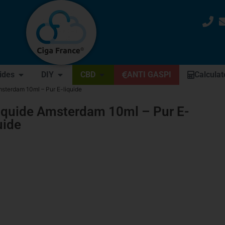
uides
DIY
CBD
ANTI GASPI
Calculat
msterdam 10ml – Pur E-liquide
iquide Amsterdam 10ml – Pur E-
uide