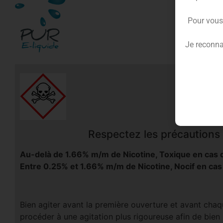
Pour vous
Je reconna
Respectez les précautions d
Au-delà de 1.66% m/m de Nicotine, Toxique en cas d
Entre 0.25% et 1.66% m/m de Nicotine, Nocif en cas
Bien agiter avant la première ouverture et avant chaqu
procéder à une agitation plus rigoureuse afin de bien