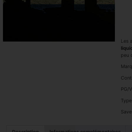
Les 
liqu
peu 
Marqu
Cont
PG/V
Type 
Save
Description
Informations complémentaires