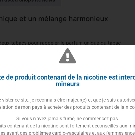
unique et un mélange harmonieux
e deux tabacs pour rappeler le parfum unique du tabac
intensité et douceur grâce au doux parfum caramélisé du
rette électronique
et le
e-liquide Amsterdam
.
e de produit contenant de la nicotine est inter
mineurs
e avec plusieurs taux de nicotine
vister ce site, je reconnais être majeur(e) et que je suis autorisé
, le e-liquide Amsterdam existe avec des dosages
slation de mon pays à acheter des produits contenant de la nico
 mg ou 12 mg
Si vous n’avez jamais fumé, ne commencez pas.
its contenant de la nicotine sont fortement déconseillés aux mi
es ayant des problèmes cardio-vasculaires et aux femmes ence