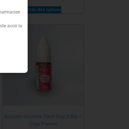
Choix des options
pharmacien
te avoir la
Booster nicotine 10ml Day 2 Diy –
Ciga France