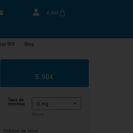
0.00
€
eur DIY
Blog
5.90
€
Taux de
nicotine
Effacer
Rupture de stock