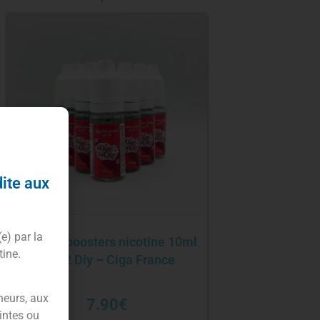
dite aux
(e) par la
Pack 10 boosters nicotine 10ml
tine.
Day 2 Diy – Ciga France
neurs, aux
7.90
€
intes ou