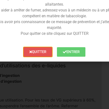
allaitantes.
 aider à arrêter de fumer, adressez-vous à un médecin ou à un 
compétent en matière de tabacologie.
is avoir pris connaissance de ce message de prévention et j’attes
majorité.
Pour quitter ce site cliquez sur QUITTER
QUITTER
ENTRER
’utilisations des e-liquides
’ingestion
 d’ingestion
e utilisation. Pour les taux de VG supérieurs à 60%,
 suspendre l’ensemble de l’arôme. Refermer