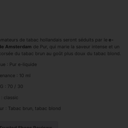
amateurs de tabac hollandais seront séduits par le
e-
ide Amsterdam
de Pur, qui marie la saveur intense et un
corsée du tabac brun au goût plus doux du tabac blond.
e : Pur e-liquide
enance : 10 ml
G : 70 / 30
: classic
ur : Tabac brun, tabac blond
Trusted Shops Reviews