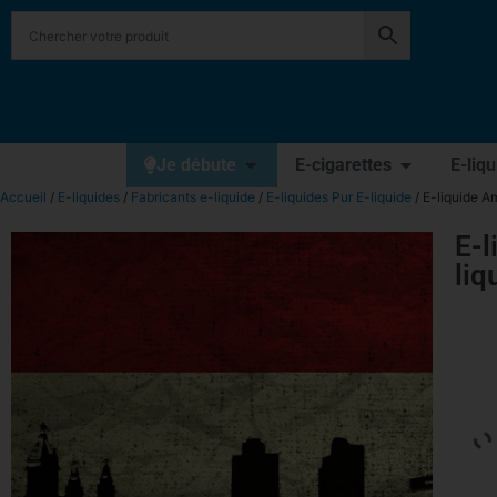
Je débute
E-cigarettes
E-liq
Accueil
/
E-liquides
/
Fabricants e-liquide
/
E-liquides Pur E-liquide
/ E-liquide A
E-l
liq