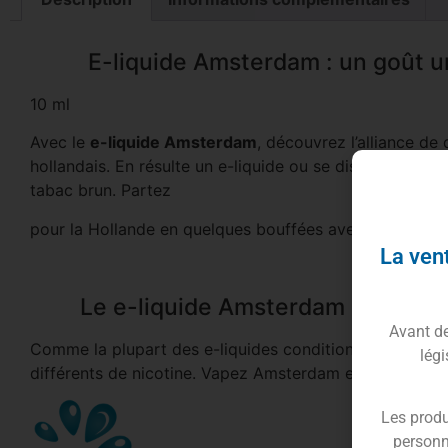
E-liquide Amsterdam : un goût 
10 ml
Avec le
e-liquide Amsterdam
, découvrez l’alliance d
hollandais. En résulte un e-liquide ou se distinguent 
tabac brun. Partez
pour la Hollande en quelques bouffées avec votre
ciga
La vent
Le e-liquide Amsterdam se déclin
Avant de 
Comme la plupart des e-liquides conditionnés en 10 ml
légi
différents de nicotine. Vapez Amsterdam en 0 mg – 6
Les produ
personn