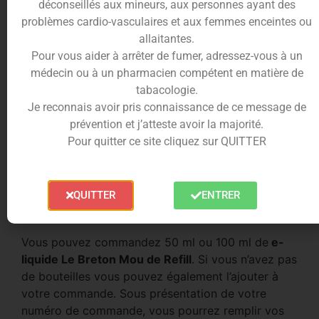
salé qui vous fera fondre de plaisir
déconseillés aux mineurs, aux personnes ayant des
problèmes cardio-vasculaires et aux femmes enceintes ou
allaitantes.
Pour vous aider à arrêter de fumer, adressez-vous à un
Une saveur que l’on attendait vient de faire son
médecin ou à un pharmacien compétent en matière de
entrée dans la
Refill Station
chez Ciga France. Il
tabacologie.
fera le bonheur des amateurs de vape gourmande
Je reconnais avoir pris connaissance de ce message de
bien sucrée. Le
e-liquide Le breton mou
est une
prévention et j’atteste avoir la majorité.
délicieuse recette de caramel rehaussé d’une
Pour quitter ce site cliquez sur QUITTER
pointe de fleur de sel. Ne salivez plus, il est prêt à
booster à la
fontaine Refill Station
!
Comment utiliser Refill Sation à
QUITTER
ENTRER
Ciga France ?
Vous pouvez commandez 50 ml ou 100 ml de
e-
liquide Le Breton Mou de Refill
. Si vous n’avez pas
de bouteilles vous pouvez également l’ajouter à
votre commande. Sous présentation de votre
numéro de commande, vous pourrez remplir vos