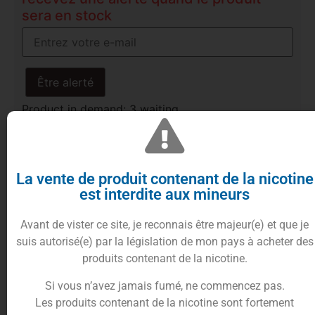
sera en stock
Être alerté
Product in demand: 3 waiting.
10%
cumulés en
Ajouter au panier
points fidélités
La vente de produit contenant de la nicotine
est interdite aux mineurs
Avant de vister ce site, je reconnais être majeur(e) et que je
Description
Informations complémentaires
suis autorisé(e) par la législation de mon pays à acheter des
Trusted Shops Reviews
produits contenant de la nicotine.
Si vous n’avez jamais fumé, ne commencez pas.
Le e-liquide au caramel beurre
Les produits contenant de la nicotine sont fortement