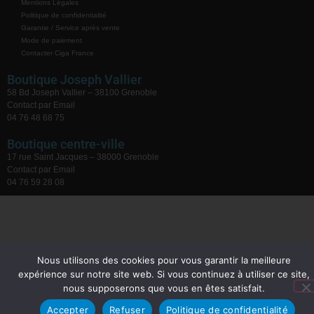
Mentions Légales
Politique de confidentialité
Garantie / Service après vente
Mode de paiement
Contacter Ciga France
Boutique Joseph Vallier
58 Bd Joseph Vallier – 38100 Grenoble
Contact par Email
04 76 48 68 75
Boutique centre-ville
17 rue Saint Jacques – 38000 Grenoble
Contact par Email
04 76 59 28 08
Nous utilisons des cookies pour vous garantir la meilleure
expérience sur notre site web. Si vous continuez à utiliser ce site,
nous supposerons que vous en êtes satisfait.
Accepter
Refuser
Politique de confidentialité