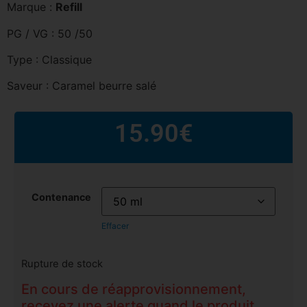
Marque :
Refill
PG / VG : 50 /50
Type : Classique
Saveur : Caramel beurre salé
15.90
€
Contenance
Effacer
Rupture de stock
En cours de réapprovisionnement,
recevez une alerte quand le produit