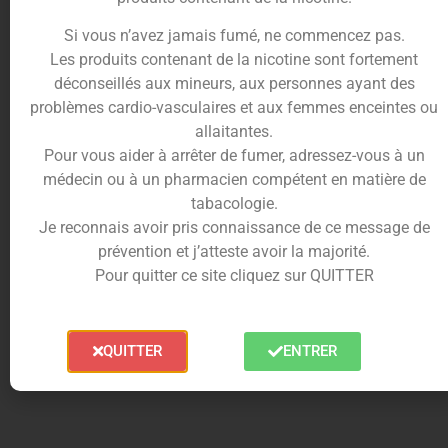
cactus et de baies sauvage, le
e-liquide Clone
est
pleins de promesses pour les amateurs de vape
Si vous n’avez jamais fumé, ne commencez pas.
sucrée et juteuse avec un vent de fraîcheur.
Les produits contenant de la nicotine sont fortement
déconseillés aux mineurs, aux personnes ayant des
Composé exclusivement d’arômes naturels, certifié
problèmes cardio-vasculaires et aux femmes enceintes ou
AFNOR
et garanti sans diacétyle, ni parabène, ni
allaitantes.
ambrox.
Pour vous aider à arrêter de fumer, adressez-vous à un
Swoke
est une
marque de e-liquide française
qui
médecin ou à un pharmacien compétent en matière de
développe des gammes très inspirées par la pop
tabacologie.
culture.
Je reconnais avoir pris connaissance de ce message de
prévention et j’atteste avoir la majorité.
Le
e-liquide Clone
est conditionné dans un flacon
Pour quitter ce site cliquez sur QUITTER
PET de 50ml. Son ratio PG/VG est de 50/50.
QUITTER
ENTRER