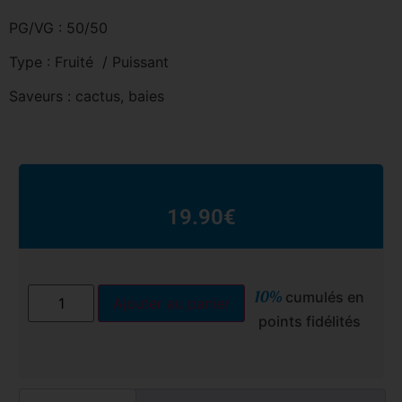
PG/VG : 50/50
Type : Fruité / Puissant
Saveurs : cactus, baies
19.90
€
10%
cumulés en
Ajouter au panier
points fidélités