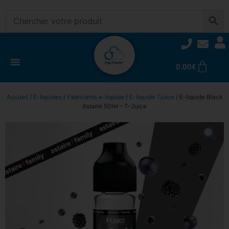
0.00
€
Accueil
/
E-liquides
/
Fabricants e-liquide
/
E-liquide Tjuice
/ E-liquide Black
Astaire 50ml – T-Juice