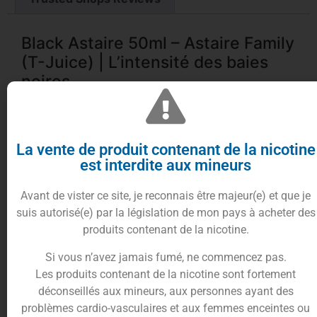
Black Astaire 50ml – Astaire Family
(T-Juice) | L’intensité des baies
noires
La vente de produit contenant de la nicotine
est interdite aux mineurs
L’essence du Astaire, en plus sombre et plus
Avant de vister ce site, je reconnais être majeur(e) et que je
fruité
suis autorisé(e) par la législation de mon pays à acheter des
produits contenant de la nicotine.
Le Black Astaire 50ml de la gamme Astaire Family
reprend l’ADN mythique de T-Juice : une base
Si vous n’avez jamais fumé, ne commencez pas.
fruits rouges frais, relevée d’une touche mentholée
Les produits contenant de la nicotine sont fortement
équilibrée.
déconseillés aux mineurs, aux personnes ayant des
Ici, la recette se fait plus intense, plus profonde :
problèmes cardio-vasculaires et aux femmes enceintes ou
une dominance de baies noires, de raisins mûrs et