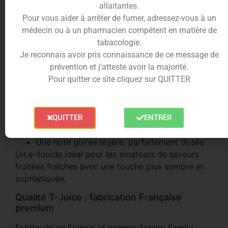
allaitantes.
d’un cassis puissant, pour une explosion de
Pour vous aider à arrêter de fumer, adressez-vous à un
saveurs fruitées et fraîches à chaque bouffée.
médecin ou à un pharmacien compétent en matière de
Une explosion de fruits noirs frais
tabacologie.
Je reconnais avoir pris connaissance de ce message de
Le Black Astaire mise sur une palette aromatique
prévention et j’atteste avoir la majorité.
riche et gourmande :
Pour quitter ce site cliquez sur QUITTER
Baies noires puissantes
Cassis intense et juteux
Raisins noirs sucrés et profonds
QUITTER
ENTRER
Fruits rouges frais signature Astaire
Une note givrée légère, parfaitement dosée
Un e-liquide idéal pour les amateurs de saveurs
fruitées fraîches avec une touche plus sombre et
sophistiquée.
Qualité T-Juice : fabrication Française
premium
Fabriquée en France, la gamme Astaire Family