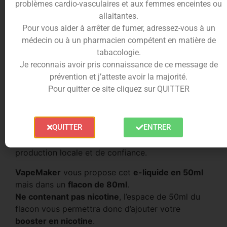
problèmes cardio-vasculaires et aux femmes enceintes ou
allaitantes.
Le
e-liquide Apocalypse 50ml
a une proportion
Pour vous aider à arrêter de fumer, adressez-vous à un
de
40PG/60VG
, garantissant une vape douce et
médecin ou à un pharmacien compétent en matière de
respectueuse de votre équipement de vapotage.
tabacologie.
Sa concentration est parfaitement adaptée à votre
Je reconnais avoir pris connaissance de ce message de
cigarette électronique, offrant une expérience de
prévention et j’atteste avoir la majorité.
vapotage optimale.
Pour quitter ce site cliquez sur QUITTER
Il se compose de propylène glycol, de glycérine
végétale, et d’arômes alimentaires de haute
qualité.
QUITTER
ENTRER
Les
e-liquides
de la gamme
Kaïju
sont fabriqués
en
France
par
VapeMaker
, garantissant une
production locale et de confiance.
VapeMaker
vous propose cet
e-liquide en 50ml
mais dans un
flacon de 80ml
.
Ne contenant pas nicotine
, l’espace de 50ml du
flacon vous permettra donc d’ajouter votre
booster en nicotine
.