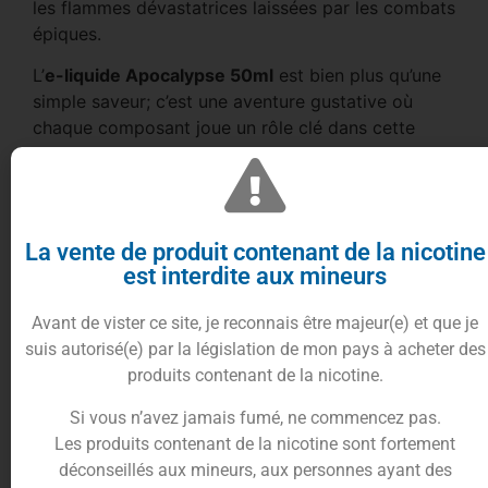
les flammes dévastatrices laissées par les combats
épiques.
L’
e-liquide Apocalypse 50ml
est bien plus qu’une
simple saveur; c’est une aventure gustative où
chaque composant joue un rôle clé dans cette
symphonie de puissance et de douceur.
Laissez-vous séduire par ce mélange audacieux,
idéal pour les amateurs de sensations fortes et de
découvertes inédites.
La vente de produit contenant de la nicotine
Conditionnement de l’e-liquide
est interdite aux mineurs
Apocalypse 50ml
Avant de vister ce site, je reconnais être majeur(e) et que je
Le
e-liquide Apocalypse 50ml
de la gamme
Kaïju
suis autorisé(e) par la législation de mon pays à acheter des
par
VapeMaker
est une véritable explosion de
produits contenant de la nicotine.
saveurs à chaque bouffée.
Si vous n’avez jamais fumé, ne commencez pas.
Plongez dans l’univers des
Kaiju
avec cette
Les produits contenant de la nicotine sont fortement
création exquise, au goût de
sablé
,
poire
et
déconseillés aux mineurs, aux personnes ayant des
caramel
.