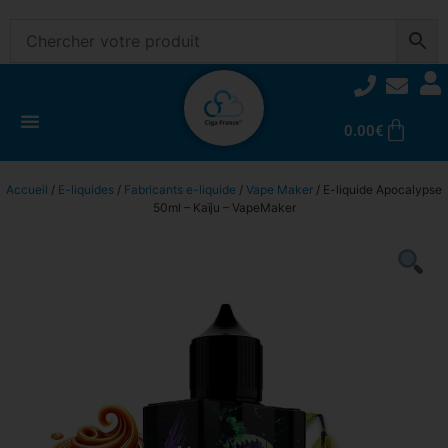
0.00
€
Accueil
/
E-liquides
/
Fabricants e-liquide
/
Vape Maker
/ E-liquide Apocalypse
50ml – Kaïju – VapeMaker