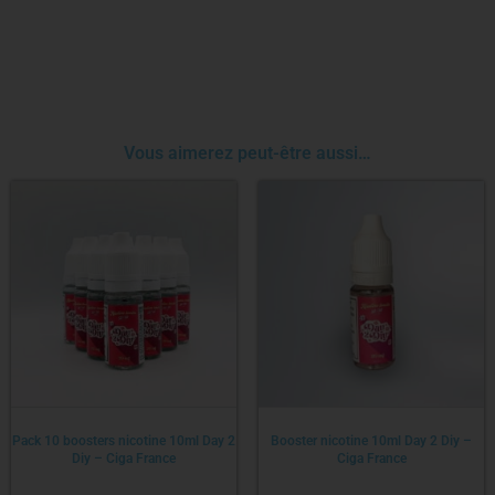
Vous aimerez peut-être aussi…
Pack 10 boosters nicotine 10ml Day 2
Booster nicotine 10ml Day 2 Diy –
Diy – Ciga France
Ciga France