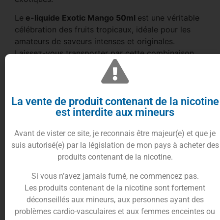
Le
e-liquide Exotic Mango 50ml
est une véritable
célébration des fruits tropicaux, idéale pour les
amateurs de saveurs intenses et originales.
Laissez-vous transporter par cette combinaison
sophistiquée, où chaque bouffée est une nouvelle
aventure gustative.
Chaque inhalation est un moment de pur plaisir,
une escapade sensorielle vers des contrées
La vente de produit contenant de la nicotine
est interdite aux mineurs
lointaines.
Conditionnement du e-liquide Exotic
Avant de vister ce site, je reconnais être majeur(e) et que je
Mango 50ml
suis autorisé(e) par la législation de mon pays à acheter des
produits contenant de la nicotine.
Le
e-liquide Exotic Mango
de la gamme
Sombrero E-Cone
est une véritable explosion de
Si vous n’avez jamais fumé, ne commencez pas.
saveurs tropicales à chaque bouffée.
Les produits contenant de la nicotine sont fortement
Plongez dans un univers de douceur et de plaisir
déconseillés aux mineurs, aux personnes ayant des
avec cette création exquise, au goût de
crème de
problèmes cardio-vasculaires et aux femmes enceintes ou