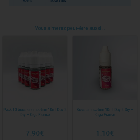
Vous aimerez peut-être aussi…
Pack 10 boosters nicotine 10ml Day 2
Booster nicotine 10ml Day 2 Diy –
Diy – Ciga France
Ciga France
7.90
€
1.10
€