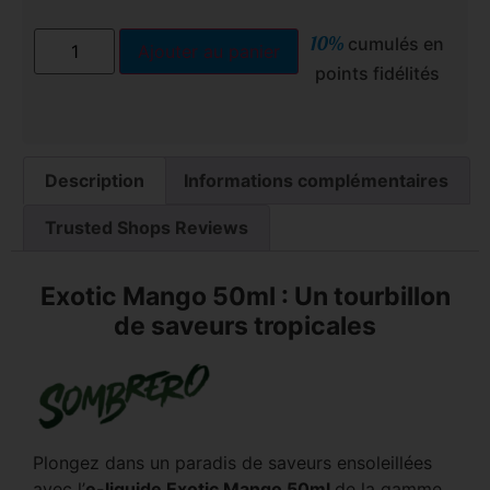
10%
cumulés en
Ajouter au panier
points fidélités
Description
Informations complémentaires
Trusted Shops Reviews
Exotic Mango 50ml : Un tourbillon
de saveurs tropicales
Plongez dans un paradis de saveurs ensoleillées
avec l’
e-liquide Exotic Mango 50ml
de la gamme