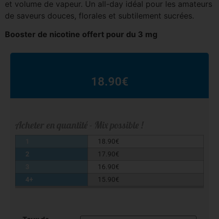
et volume de vapeur. Un all-day idéal pour les amateurs
de saveurs douces, florales et subtilement sucrées.
Booster de nicotine offert pour du 3 mg
18.90
€
Acheter en quantité - Mix possible !
1
18.90
€
2
17.90
€
3
16.90
€
4+
15.90
€