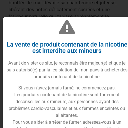
bouffée, le fruit dévoile sa chair tendre et juteuse,
libérant des notes délicatement sucrées et une
fraîcheur naturelle qui tapisse agréablement le
palais.
Ce juice se distingue par son réalisme saisissant,
évitant l’effet de saturation grâce à un équilibre
La vente de produit contenant de la nicotine
aromatique parfaitement maîtrisé. Sa vape fine, à
est interdite aux mineurs
la fois fruitée et subtilement florale, rappelle
instantanément la gourmandise des célèbres
Avant de vister ce site, je reconnais être majeur(e) et que je
recettes malaisiennes qui ont marqué l’histoire de
suis autorisé(e) par la législation de mon pays à acheter des
la vape, tout en offrant une fluidité exemplaire au
produits contenant de la nicotine.
quotidien.
Si vous n’avez jamais fumé, ne commencez pas.
Désormais produit sous la bannière française
Vape
Les produits contenant de la nicotine sont fortement
Sauce
, cette recette succède dignement à
déconseillés aux mineurs, aux personnes ayant des
l’ancienne formule Cloud Niners en conservant les
problèmes cardio-vasculaires et aux femmes enceintes ou
ingrédients qui ont fait sa renommée. Son ratio en
allaitantes.
50/50 PG/VG
assure une compatibilité maximale
Pour vous aider à arrêter de fumer, adressez-vous à un
avec votre matériel sans aucun compromis sur le