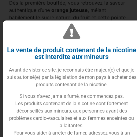
Dès la première bouffée, vous retrouvez la saveur
authentique d’une
orange juteuse
, mêlant
habilement le sucre naturel du fruit et cette pointe
d’acidité caractéristique qui réveille les papilles. Ce
n’est pas un simple goût d’agrume, mais une
véritable expérience de fruit mûr, rappelant les
meilleurs jus d’orange malaisiens.
La vente de produit contenant de la nicotine
est interdite aux mineurs
L’équilibre est le maître-mot de cette recette : le
côté pétillant de l’orange est parfaitement soutenu
Avant de vister ce site, je reconnais être majeur(e) et que je
par une rondeur en bouche qui rend la vape fluide
suis autorisé(e) par la législation de mon pays à acheter des
et jamais agressive. C’est le juice parfait pour une
produits contenant de la nicotine.
pause rafraîchissante et ensoleillée, offrant une
sensation de pureté fruitée qui dure tout au long
Si vous n’avez jamais fumé, ne commencez pas.
de la journée sans jamais lasser.
Les produits contenant de la nicotine sont fortement
déconseillés aux mineurs, aux personnes ayant des
Revisitée par le savoir-faire français de
Vape
problèmes cardio-vasculaires et aux femmes enceintes ou
Sauce
, cette recette reprend l’héritage de Cloud
allaitantes.
Niners. Son ratio
50/50 PG/VG
permet de savourer
Pour vous aider à arrêter de fumer, adressez-vous à un
chaque nuance citrique tout en produisant une