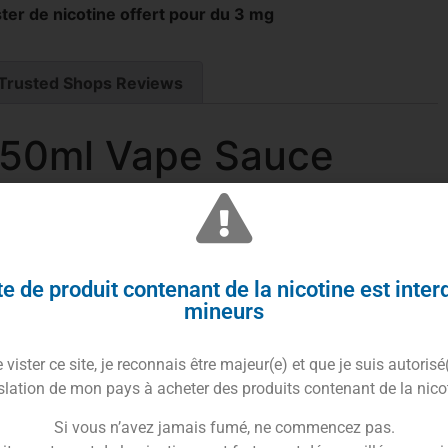
ter de nicotine offert pour du 3 mg
Trusted Shops Reviews
 50ml Vape Sauce
e de produit contenant de la nicotine est inter
mineurs
vister ce site, je reconnais être majeur(e) et que je suis autorisé
le Peach Lime
slation de mon pays à acheter des produits contenant de la nico
lité aromatique fascinante. À l’inspiration, c’est la
Si vous n’avez jamais fumé, ne commencez pas.