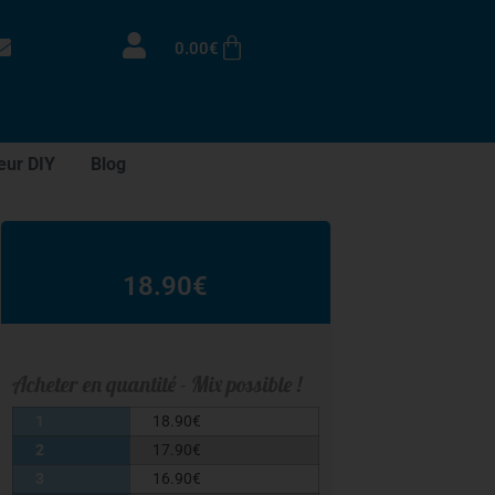
0.00
€
eur DIY
Blog
18.90
€
Acheter en quantité - Mix possible !
1
18.90
€
2
17.90
€
3
16.90
€