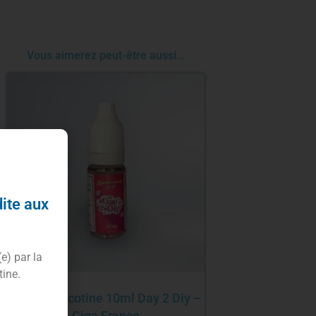
Vous aimerez peut-être aussi…
dite aux
(e) par la
tine.
Booster nicotine 10ml Day 2 Diy –
Ciga France