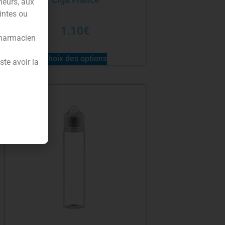
neurs, aux
intes ou
1.10
€
pharmacien
Choix des options
te avoir la