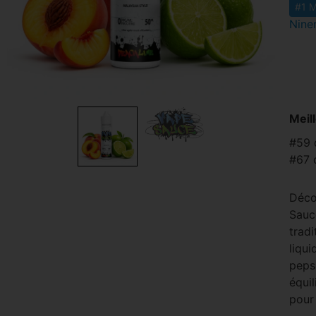
#1 M
Nine
Meil
#59 
#67 
Déco
Sauce
trad
liqu
peps
équil
pour