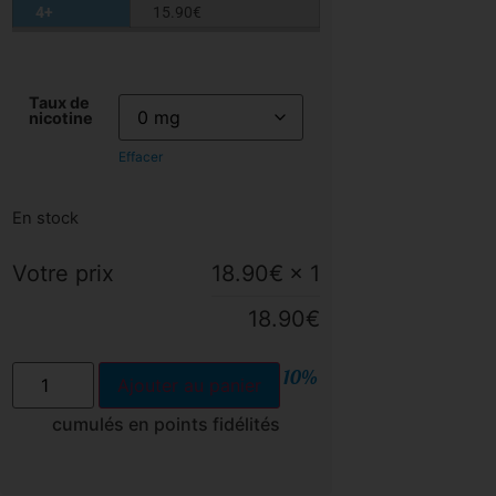
4+
15.90
€
Taux de
nicotine
Effacer
En stock
Votre prix
18.90
€
× 1
18.90
€
10%
Ajouter au panier
cumulés en points fidélités