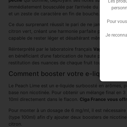
pêche
qui domine, déployant ses notes sucrées, charnu
Les produ
immédiatement bousculée par l’arrivée du
citron vert
(l
personn
et un zeste de caractère en fin de bouche.
Pour vous
Ce duo surprenant réussit le pari de ne jamais être mo
citron vert, créant une harmonie parfaite pour les vapo
Je reconna
capable de rester léger et désaltérant même après une u
Réinterprété par le laboratoire français
Vape Sauce
, c
en bénéficiant d’une fabrication de haute précision. So
restitution des nuances de chaque fruit tout en garant
Comment booster votre e-liquide 50m
Le Peach Lime est un e-liquide surboosté en arômes, 
base non nicotinée. Pour obtenir un mélange final en 3 m
10ml directement dans le flacon.
Ciga France vous of
Pour monter à un dosage de 6 mg/ml, il est nécessaire
(type 100ml) afin d’y ajouter deux boosters de nicotine
citron.