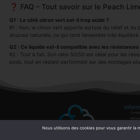
❓ FAQ – Tout savoir sur le Peach Lim
Q1 : Le côté citron vert est-il trop acide ?
R1 : Non, le citron vert apporte surtout du relief et du
douceur naturelle, ce qui rend l’ensemble très équilibré 
Q2 : Ce liquide est-il compatible avec les résistances
R2 : Tout à fait. Son ratio 50/50 est idéal pour les rés
pods, tout en restant performant sur des montages pl
Inform
Condit
Mentio
Politiq
Nous utilisons des cookies pour vous garantir la m
Garant
Mode 