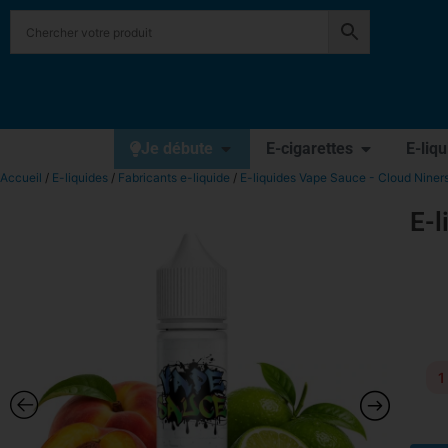
Je débute
E-cigarettes
E-liq
Accueil
/
E-liquides
/
Fabricants e-liquide
/
E-liquides Vape Sauce - Cloud Niner
E-
1