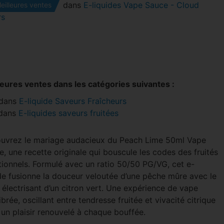
dans
E-liquides Vape Sauce - Cloud
eilleures ventes
rs
leures ventes dans les catégories suivantes :
dans
E-liquide Saveurs Fraîcheurs
dans
E-liquides saveurs fruitées
uvrez le mariage audacieux du Peach Lime 50ml Vape
, une recette originale qui bouscule les codes des fruités
itionnels. Formulé avec un ratio 50/50 PG/VG, cet e-
ide fusionne la douceur veloutée d’une pêche mûre avec le
 électrisant d’un citron vert. Une expérience de vape
ibrée, oscillant entre tendresse fruitée et vivacité citrique
 un plaisir renouvelé à chaque bouffée.