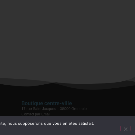
Boutique centre-ville
17 rue Saint Jacques – 38000 Grenoble
Contact par Email
04 76 59 28 08
 site, nous supposerons que vous en êtes satisfait.