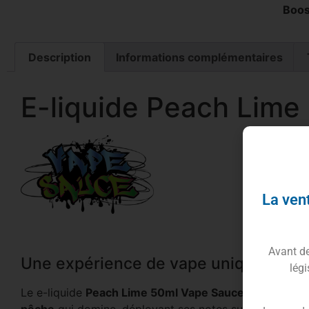
Boos
Description
Informations complémentaires
E-liquide Peach Lime
La vent
Avant de 
Une expérience de vape unique avec 
légi
Le e-liquide
Peach Lime 50ml Vape Sauce
offre une dua