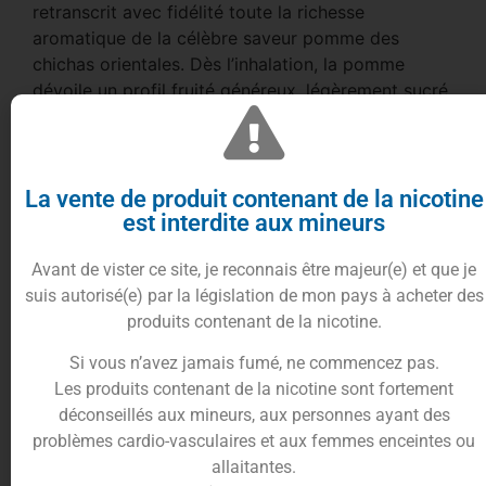
retranscrit avec fidélité toute la richesse
aromatique de la célèbre saveur pomme des
chichas orientales. Dès l’inhalation, la pomme
dévoile un profil fruité généreux, légèrement sucré
et subtilement acidulé, offrant une vape
particulièrement agréable au quotidien.
Cette recette séduira les amateurs de saveurs
La vente de produit contenant de la nicotine
fruitées authentiques à la recherche d’une
est interdite aux mineurs
alternative aux mélanges plus complexes.
L’équilibre parfaitement maîtrisé entre les
Avant de vister ce site, je reconnais être majeur(e) et que je
différentes nuances de pomme procure une
suis autorisé(e) par la législation de mon pays à acheter des
sensation réaliste qui rappelle instantanément les
produits contenant de la nicotine.
arômes caractéristiques des meilleures chichas à
Si vous n’avez jamais fumé, ne commencez pas.
la pomme.
Les produits contenant de la nicotine sont fortement
Cette nouvelle version signée
Vape Sauce
déconseillés aux mineurs, aux personnes ayant des
succède à l’ancienne recette Cloud Niners tout en
problèmes cardio-vasculaires et aux femmes enceintes ou
conservant les qualités qui ont fait son succès
allaitantes.
auprès des vapoteurs. Son ratio
50/50 PG/VG