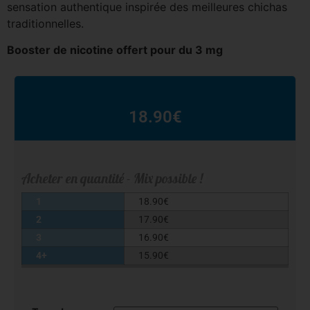
sensation authentique inspirée des meilleures chichas
traditionnelles.
Booster de nicotine offert pour du 3 mg
18.90
€
Acheter en quantité - Mix possible !
1
18.90
€
2
17.90
€
3
16.90
€
4+
15.90
€