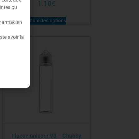
1.10
€
intes ou
Choix des options
pharmacien
te avoir la
Flacon unicorn V3 – Chubby