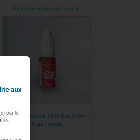
Vous aimerez peut-être aussi…
dite aux
(e) par la
Booster nicotine 10ml Day 2 Diy –
tine.
Ciga France
neurs, aux