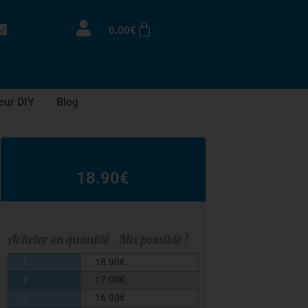
0.00
€
eur DIY
Blog
18.90
€
Acheter en quantité - Mix possible !
1
18.90
€
2
17.90
€
3
16.90
€