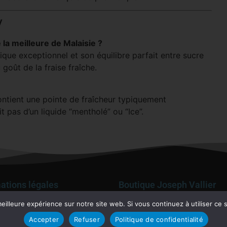
y
la meilleure de Malaisie ?
ique exceptionnel et son équilibre parfait entre sucre
 goût de la fraise fraîche.
 contient une pointe de fraîcheur typiquement
it pas d’un liquide “mentholé” ou “Ice”.
ations légales
Boutique Joseph Vallier
58 Bd Joseph Vallier – 38100 Grenoble
ions Générales de vente
Contact par Email
eilleure expérience sur notre site web. Si vous continuez à utiliser ce
ns Légales
04 76 48 68 75
ue de confidentialité
Accepter
Refuser
Politique de confidentialité
ie / Service après vente