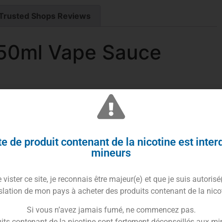
Trusted Shops Reviews
 50ml Vape Sauce
e de produit contenant de la nicotine est inter
mineurs
awberry
vister ce site, je reconnais être majeur(e) et que je suis autorisé
e pas d’être un simple fruité ; il incarne la perfection
slation de mon pays à acheter des produits contenant de la nico
crosité naturelle d’une
fraise de jardin
mûrie à point,
néreuse, presque sirupeuse, rappelant les confiseries
Si vous n’avez jamais fumé, ne commencez pas.
its contenant de la nicotine sont fortement déconseillés aux mi