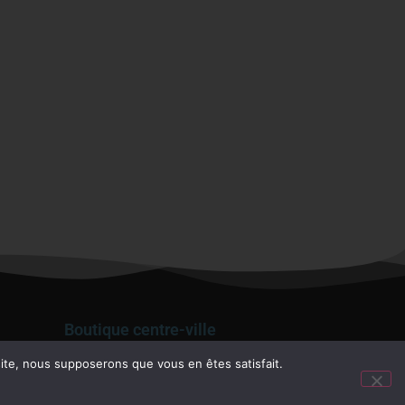
Boutique centre-ville
17 rue Saint Jacques – 38000 Grenoble
Contact par Email
 site, nous supposerons que vous en êtes satisfait.
04 76 59 28 08