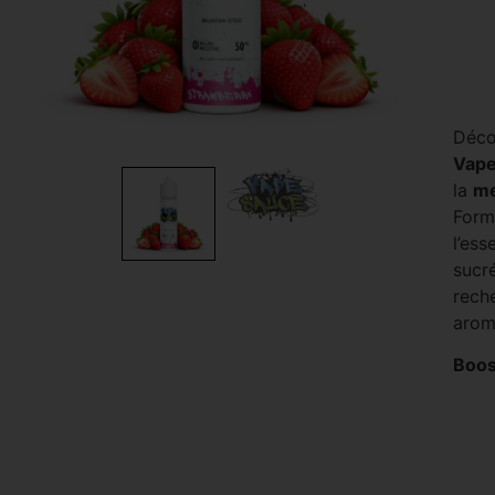
Déco
Vape
la
me
Form
l’es
sucr
reche
arom
Boos