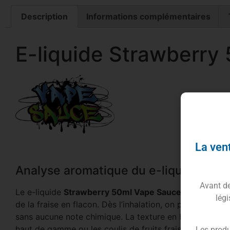
Description
Informations complémentaires
E-liquide Strawberry
La vent
Analyse aromatique du e-liquide Str
Avant de 
Le e-liquide
Strawberry 50ml Vape Sauce
ne se content
légi
de la fraise en flacon. Dès l’inhalation, on perçoit la su
sans aucune note chimique. La texture en bouche est gé
haut de gamme ou les coulis de fruits frais.
Les produ