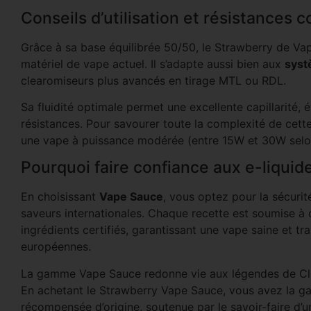
Conseils d’utilisation et résistances c
Grâce à sa base équilibrée 50/50, le Strawberry de Vap
matériel de vape actuel. Il s’adapte aussi bien aux
syst
clearomiseurs plus avancés en tirage MTL ou RDL.
Sa fluidité optimale permet une excellente capillarité, é
résistances. Pour savourer toute la complexité de cette
une vape à puissance modérée (entre 15W et 30W selon
Pourquoi faire confiance aux e-liqui
En choisissant
Vape Sauce
, vous optez pour la sécurit
saveurs internationales. Chaque recette est soumise à d
ingrédients certifiés, garantissant une vape saine et t
européennes.
La gamme Vape Sauce redonne vie aux légendes de Clou
En achetant le Strawberry Vape Sauce, vous avez la gar
récompensée d’origine, soutenue par le savoir-faire d’u