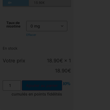
4+
15.90
€
Taux de
nicotine
Effacer
En stock
Votre prix
18.90
€
× 1
18.90
€
10%
Ajouter au panier
cumulés en points fidélités