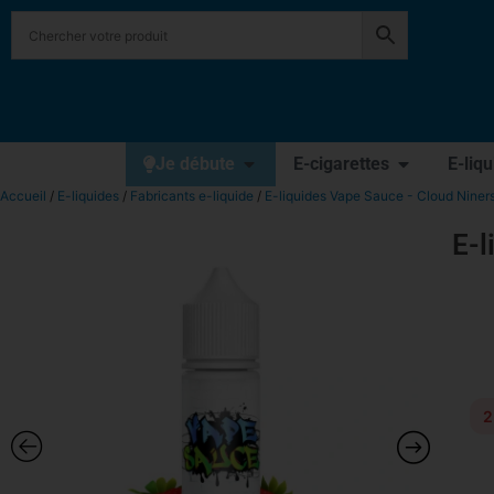
Je débute
E-cigarettes
E-liq
Accueil
/
E-liquides
/
Fabricants e-liquide
/
E-liquides Vape Sauce - Cloud Niner
E-l
2