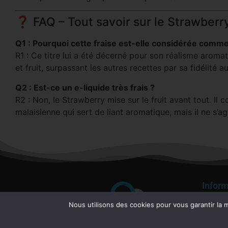
❓ FAQ – Tout savoir sur le Strawberr
Q1 : Pourquoi cette fraise est-elle considérée comme 
R1 : Ce titre lui a été décerné pour son réalisme aromat
et fruit, surpassant les autres recettes par sa fidélité au
Q2 : Est-ce un e-liquide très frais ?
R2 : Non, le Strawberry mise sur le fruit avant tout. Il
malaisienne qui sert de liant aromatique, mais il ne s’ag
Inform
Condit
Nous utilisons des cookies pour vous garantir la m
Mentio
Politiq
Garant