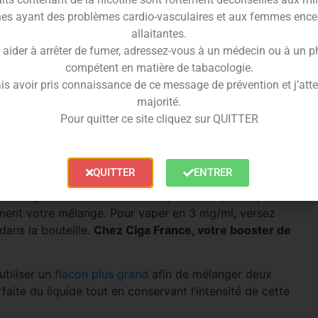
es ayant des problèmes cardio-vasculaires et aux femmes ence
 à rester authentique bouffée après bouffée. La
allaitantes.
t sans jamais l’écraser, offrant une vape désaltérante qui
 aider à arrêter de fumer, adressez-vous à un médecin ou à un 
érence pour tous ceux qui pensaient avoir déjà tout
compétent en matière de tabacologie.
is avoir pris connaissance de ce message de prévention et j’attes
majorité.
e-liquide conserve la recette Cloud Niners originale qui
Pour quitter ce site cliquez sur QUITTER
 PG/VG
assure une parfaite clarté des arômes tout en
 Strawberry 50ml
QUITTER
ENTRER
e (0mg), surboosté en arômes pour accepter l’ajout de
ement votre mélange. Pour vaper en 3 mg/ml, versez
dans la bouteille.
Chez Ciga France, votre booster de
utiliser un
flacon plus grand
afin de mélanger deux
ite du liquide tout en conservant l’intensité de cette