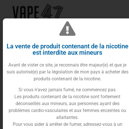
Un tourbillon de raisin, baies bleues et
menthol noir
La vente de produit contenant de la nicotine
Avec le e-liquide Aria, Furiosa revisite les fruités
est interdite aux mineurs
frais dans un registre plus sombre et intense. Ce e-
Avant de vister ce site, je reconnais être majeur(e) et que je
liquide allie la rondeur du raisin noir, la douceur
suis autorisé(e) par la législation de mon pays à acheter des
acidulée des baies bleues et la puissance du
produits contenant de la nicotine.
menthol noir, pour une expérience de vape à la
fois fruitée, glaciale et envoûtante. Chaque
Si vous n’avez jamais fumé, ne commencez pas.
bouffée vous plonge dans un univers mystique, où
Les produits contenant de la nicotine sont fortement
le fruit et le frisson se rencontrent dans un
déconseillés aux mineurs, aux personnes ayant des
équilibre parfait.
problèmes cardio-vasculaires et aux femmes enceintes ou
Base 60VG/40PG – Adaptée à tous les
allaitantes.
setups
Pour vous aider à arrêter de fumer, adressez-vous à un