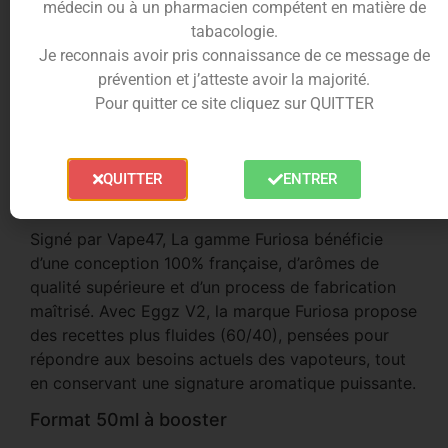
médecin ou à un pharmacien compétent en matière de
Pensé pour offrir une excellente restitution des
tabacologie.
arômes et une vape fluide, Aria adopte une base
Je reconnais avoir pris connaissance de ce message de
en 60% de glycérine végétale et 40% de propylène
prévention et j’atteste avoir la majorité.
glycol, compatible avec la plupart des pods et
Pour quitter ce site cliquez sur QUITTER
clearomiseurs. Idéal pour celles et ceux qui
recherchent un fruité frais expressif, sans sacrifier
le confort de vape.
QUITTER
ENTRER
Furiosa by Vape47 – L’excellence française
Signé par Vape47, La gamme Furiosa bénéficie
d’une conception 100% française, d’arômes de
qualité supérieure et d’un process de fabrication
maîtrisé. Avec Eggz V2, la marque Furiosa propose
des recettes plus fluides (60/40), pensées pour
répondre aux besoins actuels des vapoteurs, tout
en conservant une signature aromatique puissante.
Format 50ml à booster