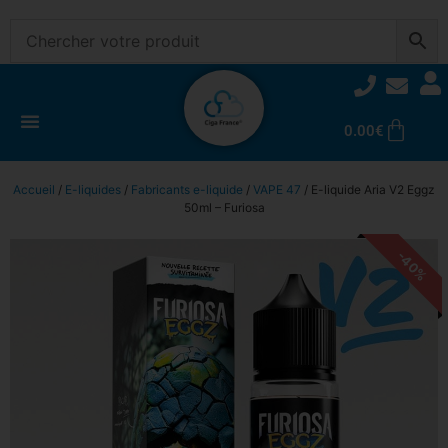
0.00
€
Accueil
/
E-liquides
/
Fabricants e-liquide
/
VAPE 47
/ E-liquide Aria V2 Eggz
50ml – Furiosa
-40%