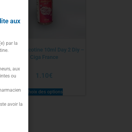
dite aux
(e) par la
Booster nicotine 10ml Day 2 Diy –
tine.
Ciga France
neurs, aux
1.10
€
intes ou
pharmacien
Choix des options
te avoir la