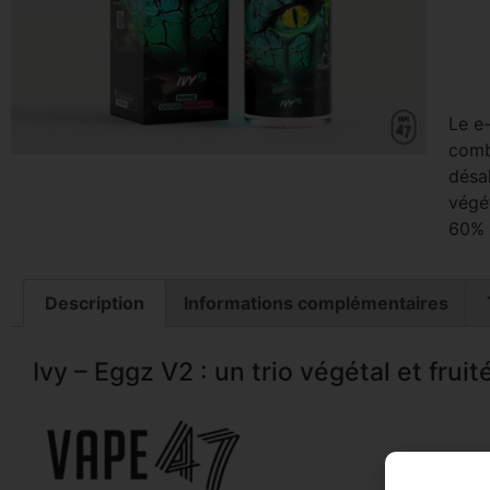
Le e
comb
désal
végét
60% 
Description
Informations complémentaires
Ivy – Eggz V2 : un trio végétal et frui