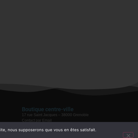
Boutique centre-ville
17 rue Saint Jacques – 38000 Grenoble
Contact par Email
04 76 59 28 08
 site, nous supposerons que vous en êtes satisfait.