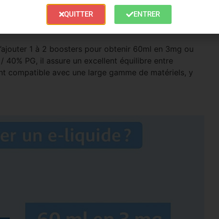
el fort et ses recettes audacieuses, Vape47 continue de
QUITTER
ENTRER
’ajouter 1 à 2 boosters pour obtenir 60ml en 3mg ou
40% PG, il assure un excellent équilibre entre
ant compatible avec une large gamme de matériels, y