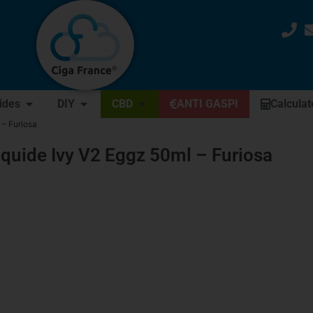
uides
DIY
CBD
ANTI GASPI
Calculat
 – Furiosa
iquide Ivy V2 Eggz 50ml – Furiosa