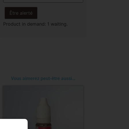
Être alerté
Product in demand: 1 waiting.
Vous aimerez peut-être aussi…