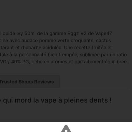
-liquide Ivy 50ml de la gamme Eggz V2 de Vape47
ine avec audace pomme verte croquante, cactus
térant et rhubarbe acidulée. Une recette fruitée et
ale à la personnalité bien trempée, sublimée par un ratio
VG / 40% PG, riche en arômes et parfaitement équilibrée.
Trusted Shops Reviews
té qui mord la vape à pleines dents !