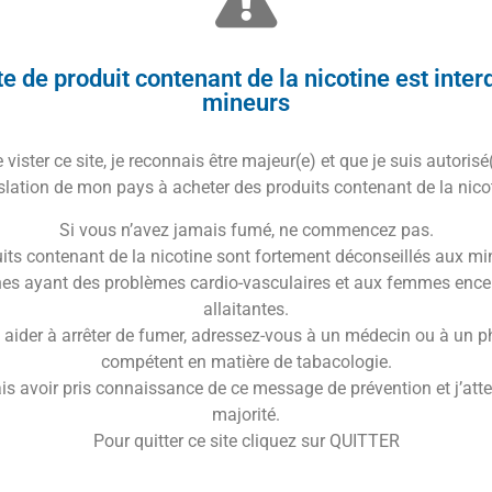
x
e de produit contenant de la nicotine est inter
alliance rare entre la douceur acidulée de la rhubarbe,
mineurs
me. Résultat : une recette singulière, piquante et
 d’originalité et de complexité.
vister ce site, je reconnais être majeur(e) et que je suis autorisé
slation de mon pays à acheter des produits contenant de la nico
 ses classiques avec un taux de VG/PG revu à la
Si vous n’avez jamais fumé, ne commencez pas.
lus fluide. Ivy incarne ce renouveau : un jus végétal et
its contenant de la nicotine sont fortement déconseillés aux mi
irmée. Une invitation à redécouvrir la vape sous un angle
es ayant des problèmes cardio-vasculaires et aux femmes ence
allaitantes.
 aider à arrêter de fumer, adressez-vous à un médecin ou à un 
a vape premium
compétent en matière de tabacologie.
ence et sa créativité dans l’univers de la vape.
is avoir pris connaissance de ce message de prévention et j’attes
 elle s’est forgée une solide réputation avec des
majorité.
rmais Eggz V2. Chaque création Vape47 fait l’objet
Pour quitter ce site cliquez sur QUITTER
e qualité pharmaceutique et une fabrication 100%