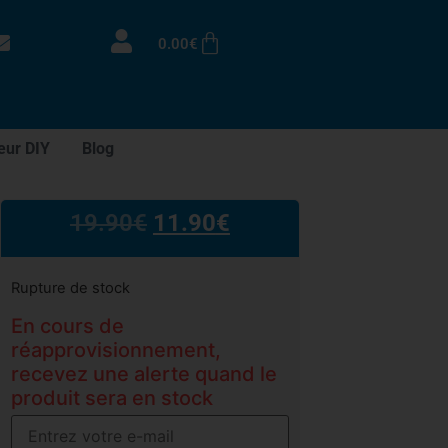
0.00
€
eur DIY
Blog
19.90
€
11.90
€
Rupture de stock
En cours de
réapprovisionnement,
recevez une alerte quand le
produit sera en stock