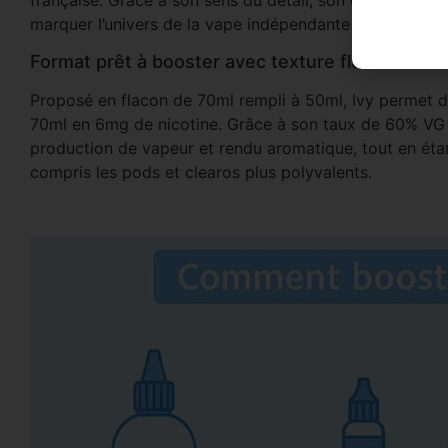
française. Grâce à son sens du détail, son univers visu
marquer l’univers de la vape indépendante et créative.
Format prêt à booster avec texture fluide
Proposé en flacon de 70ml rempli à 50ml, Ivy permet d
70ml en 6mg de nicotine. Grâce à son taux de 60% VG / 
production de vapeur et rendu aromatique, tout en ét
compris les pods et clearos plus polyvalents.