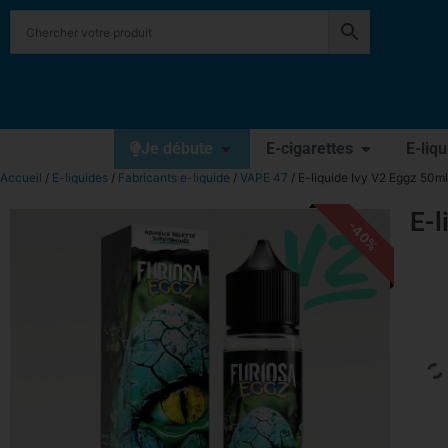
Je débute
E-cigarettes
E-liq
Accueil
/
E-liquides
/
Fabricants e-liquide
/
VAPE 47
/ E-liquide Ivy V2 Eggz 50ml
E-l
-40%