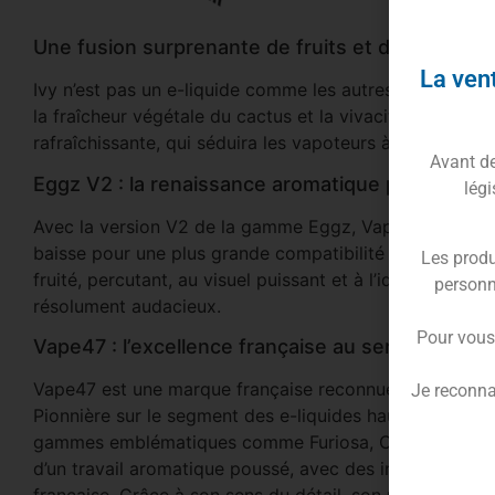
Une fusion surprenante de fruits et de végétau
La vent
Ivy n’est pas un e-liquide comme les autres. Il ose une 
la fraîcheur végétale du cactus et la vivacité de la pom
rafraîchissante, qui séduira les vapoteurs à la recherche
Avant de 
Eggz V2 : la renaissance aromatique par Vape47
légi
Avec la version V2 de la gamme Eggz, Vape47 améliore
baisse pour une plus grande compatibilité et une vape p
Les produ
fruité, percutant, au visuel puissant et à l’identité aff
personn
résolument audacieux.
Pour vous
Vape47 : l’excellence française au service de l
Vape47 est une marque française reconnue pour son exig
Je reconna
Pionnière sur le segment des e-liquides haut de gamme,
gammes emblématiques comme Furiosa, Curieux et déso
d’un travail aromatique poussé, avec des ingrédients d