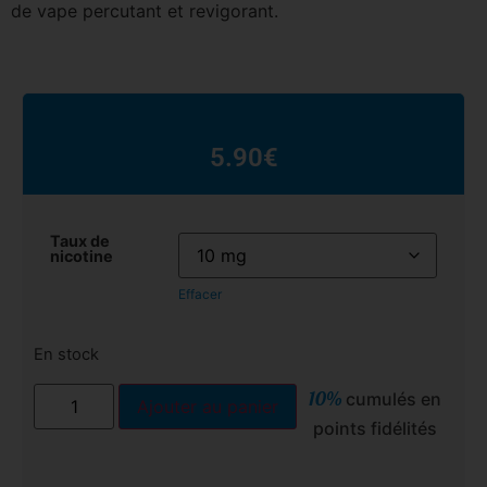
de vape percutant et revigorant.
5.90
€
Taux de
nicotine
Effacer
En stock
10%
cumulés en
Ajouter au panier
points fidélités