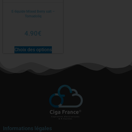
E-liquide Mixed Berry salt –
Tornadoliq
4.90
€
Choix des options
Informations légales