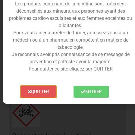
Les produits contenant de la nicotine sont fortement
pod
déconseillés aux mineurs, aux personnes ayant des
Avec sa gamme ENFER POD, la marque française
problèmes cardio-vasculaires et aux femmes enceintes ou
ENFER adapte son ADN givré aux formats 10ml en
allaitantes.
sels de nicotine. L’objectif reste le même :
Pour vous aider à arrêter de fumer, adressez-vous à un
proposer les e-liquides les plus frais du marché,
médecin ou à un pharmacien compétent en matière de
sans compromis sur l’intensité ni la qualité.
tabacologie.
Menthol Original est l’essence même de cette
Je reconnais avoir pris connaissance de ce message de
ambition : une recette monomentholée radicale,
prévention et j’atteste avoir la majorité.
sans détour, pour les amateurs de sensations
Pour quitter ce site cliquez sur QUITTER
extrêmes.
QUITTER
ENTRER