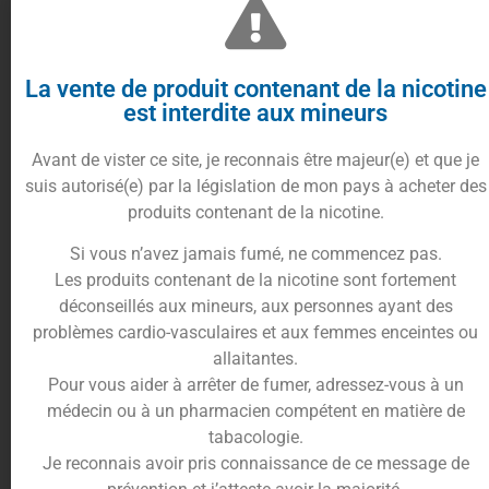
propylène glycol, de la glycérine végétale et des
arômes alimentaires certifiés de haute qualité,
offrant une expérience authentique de
Crumble
à
La vente de produit contenant de la nicotine
chaque nuage de vapeur.
est interdite aux mineurs
La Fabrique Française
propose ce liquide en
50ml
dans un flacon de
60ml
, vous permettant d’ajouter
Avant de vister ce site, je reconnais être majeur(e) et que je
votre
booster de nicotine
selon vos préférences.
suis autorisé(e) par la législation de mon pays à acheter des
L’espace supplémentaire de
10ml
dans le flacon
produits contenant de la nicotine.
est conçu pour l’ajout d’un
booster,
augmentant la
Si vous n’avez jamais fumé, ne commencez pas.
teneur en nicotine.
Les produits contenant de la nicotine sont fortement
Vendu avec une fiole d’
e-liquide Vape Shake 0mg
déconseillés aux mineurs, aux personnes ayant des
sur-dosée en arômes
et un
Nic Up 18 mg/ml de
problèmes cardio-vasculaires et aux femmes enceintes ou
nicotine
afin d’obtenir un produit final en
60ml à 3
allaitantes.
mg/ml de nicotine.
Pour vous aider à arrêter de fumer, adressez-vous à un
Le flacon est équipé d’un embout compte-gouttes
médecin ou à un pharmacien compétent en matière de
en forme de pipette pour faciliter le remplissage
tabacologie.
de votre réservoir d’atomiseur.
Je reconnais avoir pris connaissance de ce message de