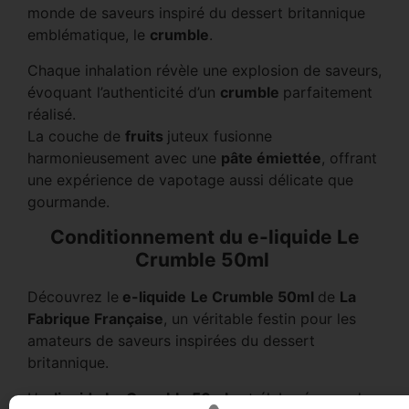
monde de saveurs inspiré du dessert britannique
emblématique, le
crumble
.
Chaque inhalation révèle une explosion de saveurs,
évoquant l’authenticité d’un
crumble
parfaitement
réalisé.
La couche de
fruits
juteux fusionne
harmonieusement avec une
pâte émiettée
, offrant
une expérience de vapotage aussi délicate que
gourmande.
Conditionnement du e-liquide Le
Crumble 50ml
Découvrez le
e-liquide
Le Crumble 50ml
de
La
Fabrique Française
, un véritable festin pour les
amateurs de saveurs inspirées du dessert
britannique.
L’
e-liquide Le Crumble 50ml
est élaboré avec du