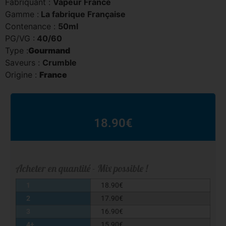
Fabriquant :
Vapeur France
Gamme :
La fabrique Française
Contenance :
50ml
PG/VG :
40/60
Type :
Gourmand
Saveurs :
Crumble
Origine :
France
18.90
€
Acheter en quantité - Mix possible !
1
18.90
€
2
17.90
€
3
16.90
€
4+
15.90
€