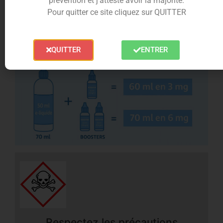
De plus, il est doté d’une sécurité enfant et est
prévention et j’atteste avoir la majorité.
hermétiquement fermé, vous permettant de
Pour quitter ce site cliquez sur QUITTER
transporter votre
e-liquide
en toute sérénité.
QUITTER
ENTRER
Respectez les précautions