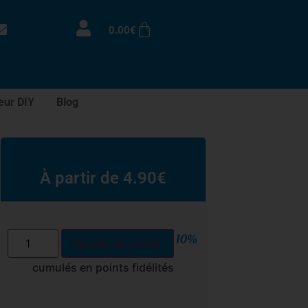
0.00
€
eur DIY
Blog
À partir de
4.90
€
10%
Ajouter au panier
cumulés en points fidélités