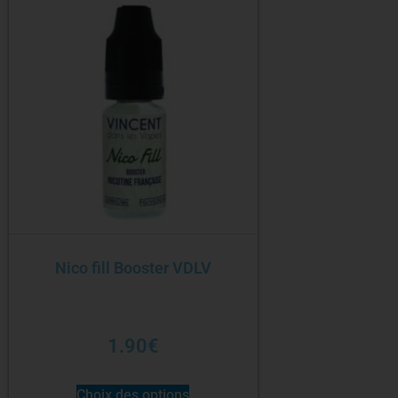
Nico fill Booster VDLV
1.90
€
Choix des options