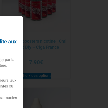
dite aux
Pack 10 boosters nicotine 10ml
Day 2 Diy – Ciga France
(e) par la
7.90
€
tine.
Choix des options
neurs, aux
intes ou
pharmacien