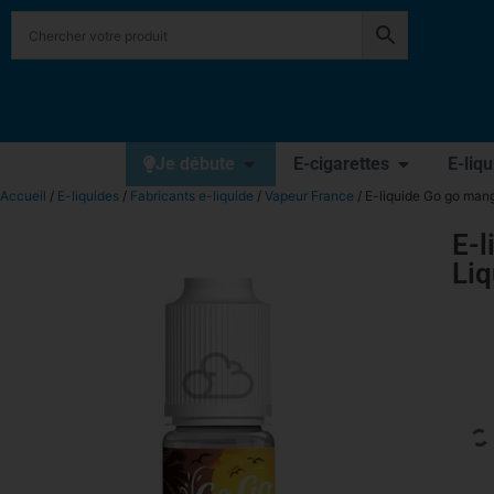
Je débute
E-cigarettes
E-liq
Accueil
/
E-liquides
/
Fabricants e-liquide
/
Vapeur France
/ E-liquide Go go man
E-
Liq