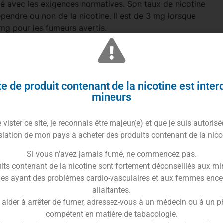
é avec les exigences normatives. Son taux de nicotine
endre ou non de la nicotine. Il est de 3 mg lorsque
mg pour les fumeurs avertis.
e de produit contenant de la nicotine est inter
mineurs
’utilisations des e-liquides
vister ce site, je reconnais être majeur(e) et que je suis autorisé
’ingestion
slation de mon pays à acheter des produits contenant de la nico
 d’ingestion
Si vous n’avez jamais fumé, ne commencez pas.
its contenant de la nicotine sont fortement déconseillés aux mi
es ayant des problèmes cardio-vasculaires et aux femmes ence
e utilisation. Pour les taux de VG supérieurs à 60%,
allaitantes.
 suspendre l’ensemble de l’arôme. Refermer
 aider à arrêter de fumer, adressez-vous à un médecin ou à un 
compétent en matière de tabacologie.
rieur à 60% de VG : 40/60), nous préconisons en plus