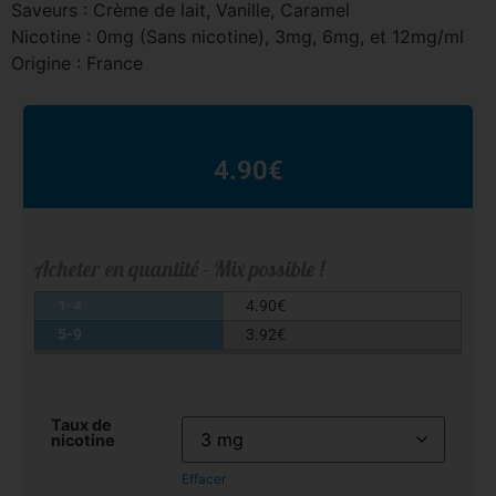
Saveurs : Crème de lait, Vanille, Caramel
Nicotine : 0mg (Sans nicotine), 3mg, 6mg, et 12mg/ml
Origine : France
4.90
€
Acheter en quantité - Mix possible !
1-4
4.90
€
5-9
3.92
€
Taux de
nicotine
Effacer