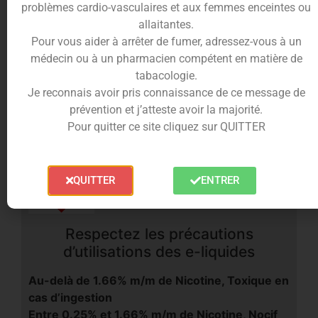
végétal, de glycérine végétale et d’arômes
problèmes cardio-vasculaires et aux femmes enceintes ou
alimentaires.
allaitantes.
Il est à base d’arômes naturels et de synthèse et sa
Pour vous aider à arrêter de fumer, adressez-vous à un
proportion de PG/VG est de 50/50.
médecin ou à un pharmacien compétent en matière de
Le flacon est également doté d’une sécurité enfant.
tabacologie.
Je reconnais avoir pris connaissance de ce message de
Le e-liquide
Grand Cru
est disponible en version
prévention et j’atteste avoir la majorité.
50ml nicotinable par des boosters
Pour quitter ce site cliquez sur QUITTER
QUITTER
ENTRER
Respectez les précautions
d’utilisations des e-liquides
Au-delà de 1.66% m/m de Nicotine, Toxique en
cas d’ingestion
Entre 0.25% et 1.66% m/m de Nicotine, Nocif