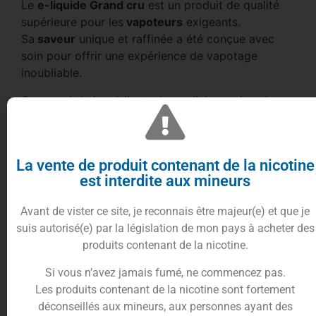
Le
e-liquide Grand cru
est un produit de qualité
supérieure pour les
vapoteurs
exigeants.
Sa
saveur
unique et raffinée a été conçue avec
soin pour offrir une expérience de vapotage
inoubliable.
Composé de ingrédients de qualité premium, le e-
liquide Grand cru est fabriqué selon les normes de
sécurité les plus strictes pour garantir la sécurité
et la satisfaction de nos clients.
La vente de produit contenant de la nicotine
Choisissez votre taux de nicotine pour
est interdite aux mineurs
le e-liquide Grand Cru
Avant de vister ce site, je reconnais être majeur(e) et que je
Le
e-liquide Grand Cru
10ml
se décline en
suis autorisé(e) par la législation de mon pays à acheter des
plusieurs taux de nicotine, choisissez selon vos
produits contenant de la nicotine.
besoins parmi :
Si vous n’avez jamais fumé, ne commencez pas.
Le
0mg
(Sans nicotine),
3mg
,
6mg
, ou
12mg
.
Les produits contenant de la nicotine sont fortement
Cet e-liquide se compose de propylène glycol
déconseillés aux mineurs, aux personnes ayant des