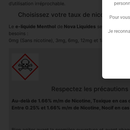
d’utilisation irréprochable.
personn
Choisissez votre taux de nicotine pour
Pour vous
Le
e-liquide Menthol
de
Nova Liquides
se décline en 
Je reconna
besoins :
0mg (Sans nicotine), 3mg, 6mg, 12mg et 18mg/ml
Respectez les précautions d
Au-delà de 1.66% m/m de Nicotine, Toxique en cas d
Entre 0.25% et 1.66% m/m de Nicotine, Nocif en cas
Bien agiter avant la première ouverture et avant chaqu