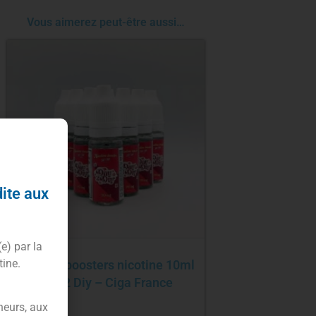
Vous aimerez peut-être aussi…
dite aux
(e) par la
tine.
Pack 10 boosters nicotine 10ml
Day 2 Diy – Ciga France
neurs, aux