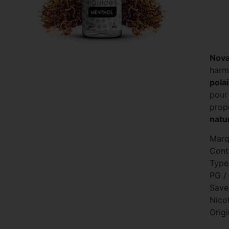
Nova
harm
pola
pour 
prop
natu
Marq
Cont
Type
PG /
Save
Nico
Origi