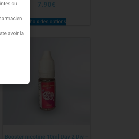
intes ou
7.90
€
pharmacien
Choix des options
te avoir la
Booster nicotine 10ml Day 2 Diy –