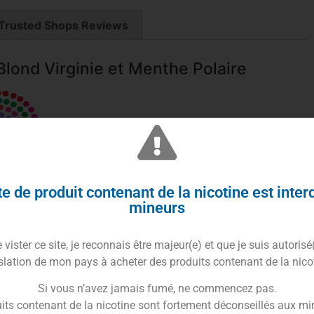
Trusted Shops Reviews
Blond Virginie et Menthe Polaire
e de produit contenant de la nicotine est inter
mineurs
itable équilibre en
saveur tabac classique blond
et
 qui vous rappellera les cigarettes mentholées !
vister ce site, je reconnais être majeur(e) et que je suis autorisé
slation de mon pays à acheter des produits contenant de la nico
aveurs
: le classique
Virginie
et la
Menthe Polaire
, des
Si vous n’avez jamais fumé, ne commencez pas.
 Liquides
offre un produit qui garanti une qualité
its contenant de la nicotine sont fortement déconseillés aux mi