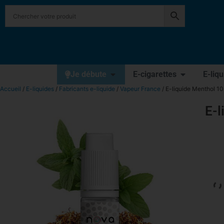
Je débute
E-cigarettes
E-liq
Accueil
/
E-liquides
/
Fabricants e-liquide
/
Vapeur France
/ E-liquide Menthol 1
E-l