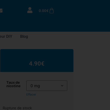
0.00
€
eur DIY
Blog
4.90
€
Taux de
nicotine
Effacer
Rupture de stock