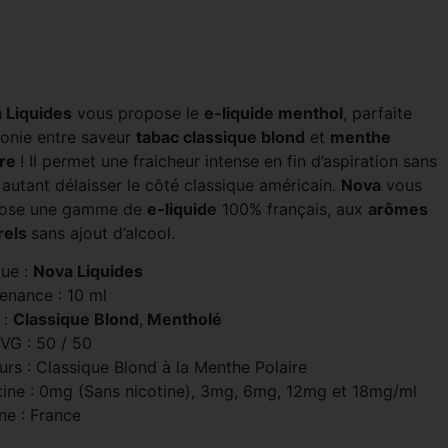
 Liquides
vous propose le
e-liquide menthol
, parfaite
onie entre saveur
tabac classique blond
et
menthe
ire
! Il permet une fraicheur intense en fin d’aspiration sans
autant délaisser le côté classique américain.
Nova
vous
ose une gamme de
e-liquide
100% français, aux
arômes
rels
sans ajout d’alcool.
ue :
Nova Liquides
enance : 10 ml
 :
Classique Blond
,
Mentholé
 VG : 50 / 50
urs : Classique Blond à la Menthe Polaire
tine : 0mg (Sans nicotine), 3mg, 6mg, 12mg et 18mg/ml
ne : France