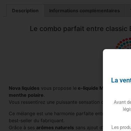
Description
Informations complémentaires
Le combo parfait entre classic 
La vent
Nova liquides
vous propose le
e-liquide Menthol
, vér
menthe polaire
.
Vous ressentirez une puissante sensation dans la gorge
Avant de 
légi
Ce mélange est une harmonie parfaite entre les
deux s
best-seller du fabriquant.
Grâce à ses
arômes naturels
sans ajout d’alcool,
Nova
Les produ