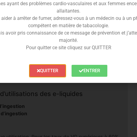
es ayant des problèmes cardio-vasculaires et aux femmes ence
allaitantes.
 le e-liquide Menthol de Nova Liquides
 aider à arrêter de fumer, adressez-vous à un médecin ou à un 
compétent en matière de tabacologie.
plusieurs
taux de nicotinique
, choisissez selon vos
is avoir pris connaissance de ce message de prévention et j’attes
majorité.
Pour quitter ce site cliquez sur QUITTER
QUITTER
ENTRER
’utilisations des e-liquides
’ingestion
 d’ingestion
e utilisation. Pour les taux de VG supérieurs à 60%,