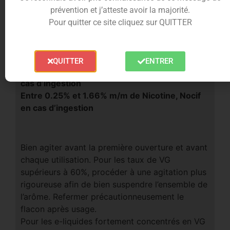
prévention et j’atteste avoir la majorité.
Pour quitter ce site cliquez sur QUITTER
Respectez les précautions
d’utilisations des e-liquides
QUITTER
ENTRER
Au-delà de 1.66% m/m de Nicotine, Toxique en
cas d’ingestion
Entre 0.25% et 1.66% m/m de Nicotine, Nocif
en cas d’ingestion
Bien agiter avant la première ouverture et avant
chaque utilisation. Pour les taux de VG
supérieurs à 60%, procéder à une agitation plus
rigoureuse afin de bien suspendre l’ensemble de
l’arôme. Refermer précautionneusement le
flacon après usage.
Pour les e-liquides fortement concentrés en VG