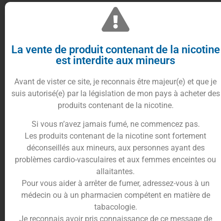
Vous recevrez un flacon de 60 ml avec :
La vente de produit contenant de la nicotine
50 ml de e-liquide
Monkey Kong
de Nova liquides
est interdite aux mineurs
en 0 mg
1 booster de nicotine de 10 ml à 18 mg de nicotine
Avant de vister ce site, je reconnais être majeur(e) et que je
suis autorisé(e) par la législation de mon pays à acheter des
Verser le booster de nicotine dans le
produits contenant de la nicotine.
flacon, secouez et obtenez 60ml de
Monkey Kong en 3mg.
Si vous n’avez jamais fumé, ne commencez pas.
Les produits contenant de la nicotine sont fortement
Monkey Kong de Nova Liquides est disponible en
déconseillés aux mineurs, aux personnes ayant des
flacon Gorilla avec bouchon dropper
problèmes cardio-vasculaires et aux femmes enceintes ou
allaitantes.
Pour vous aider à arrêter de fumer, adressez-vous à un
médecin ou à un pharmacien compétent en matière de
tabacologie.
Je reconnais avoir pris connaissance de ce message de