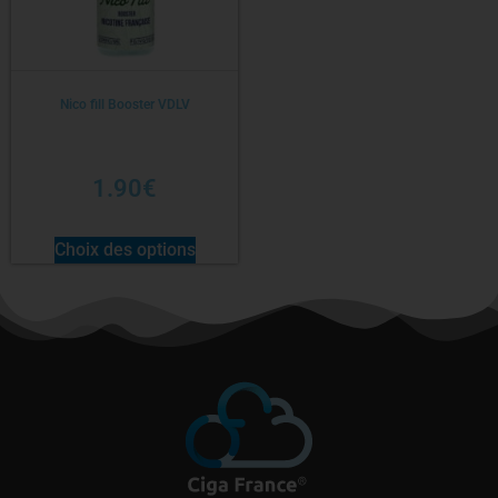
Nico fill Booster VDLV
1.90
€
Choix des options