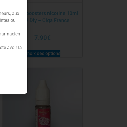
Pack 10 boosters nicotine 10ml
neurs, aux
Day 2 Diy – Ciga France
intes ou
pharmacien
7.90
€
te avoir la
Choix des options