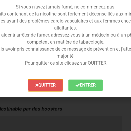
 ses saveurs aromatiques proches de la réalité, qui
Si vous n’avez jamais fumé, ne commencez pas.
its contenant de la nicotine sont fortement déconseillés aux mi
s de feuilles de tabac
, il donne une sensation
es ayant des problèmes cardio-vasculaires et aux femmes ence
tabagique
.
allaitantes.
 aider à arrêter de fumer, adressez-vous à un médecin ou à un 
l, sans alcool, afin de garantir au mieux une qualité
compétent en matière de tabacologie.
is avoir pris connaissance de ce message de prévention et j’attes
r le e-liquide Classic Blond Virginie
majorité.
Pour quitter ce site cliquez sur QUITTER
 de nicotine, choisissez selon vos besoins parmi :
.
de glycérine végétale et d’arômes alimentaires.
QUITTER
ENTRER
roportion de PG/VG est de 50/50.
icotinable par des boosters