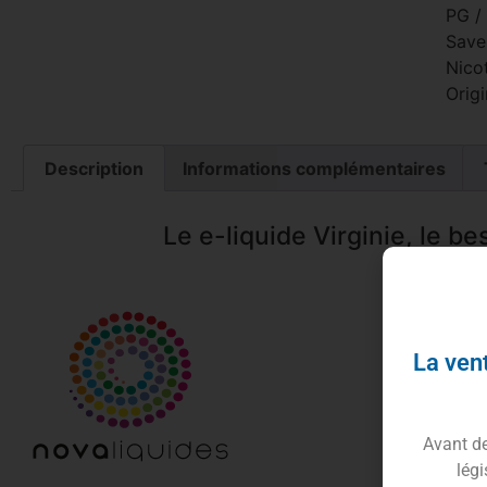
PG /
Saveu
Nico
Origi
Description
Informations complémentaires
Le e-liquide Virginie, le be
La vent
Avant de 
légi