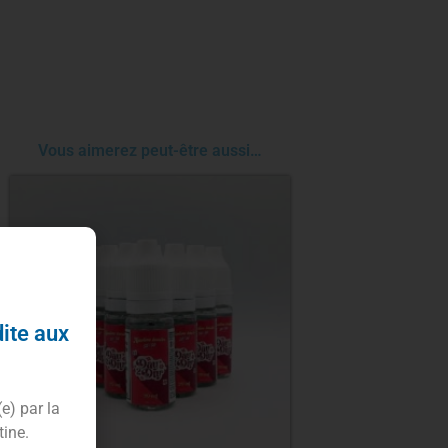
Vous aimerez peut-être aussi…
dite aux
(e) par la
tine.