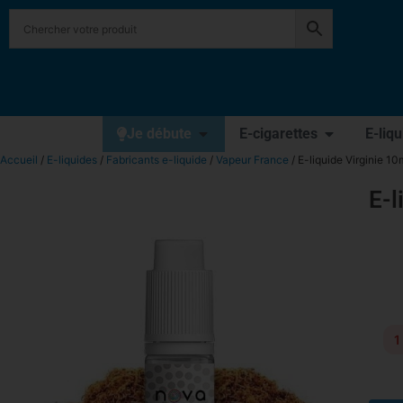
Je débute
E-cigarettes
E-liq
Accueil
/
E-liquides
/
Fabricants e-liquide
/
Vapeur France
/ E-liquide Virginie 1
E-l
1