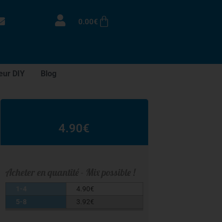
0.00
€
eur DIY
Blog
4.90
€
Acheter en quantité - Mix possible !
1-4
4.90
€
5-8
3.92
€