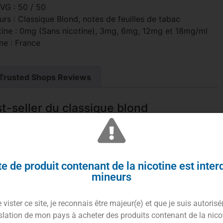
 VG : 50 / 50
rs : Classique Blond, notes de feuilles de tabac
tine : 0mg (Sans nicotine), 3mg, 6mg, 12mg et 18mg/ml
ne : France
Trusted Shops Reviews
st-seller du classique blond
e de produit contenant de la nicotine est inter
mineurs
vister ce site, je reconnais être majeur(e) et que je suis autorisé
slation de mon pays à acheter des produits contenant de la nico