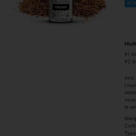
#1 M
Meil
#1 d
#2 d
Avis
Liqui
selle
vous
le se
Marq
Cont
Type