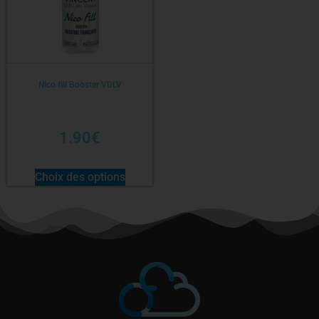
Nico fill Booster VDLV
1.90
€
Choix des options