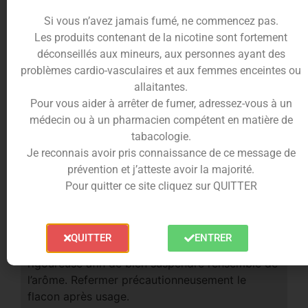
Si vous n’avez jamais fumé, ne commencez pas.
Les produits contenant de la nicotine sont fortement
déconseillés aux mineurs, aux personnes ayant des
problèmes cardio-vasculaires et aux femmes enceintes ou
allaitantes.
Respectez les précautions
Pour vous aider à arrêter de fumer, adressez-vous à un
d’utilisations des e-liquides
médecin ou à un pharmacien compétent en matière de
tabacologie.
Au-delà de 1.66% m/m de Nicotine, Toxique en
Je reconnais avoir pris connaissance de ce message de
cas d’ingestion
prévention et j’atteste avoir la majorité.
Entre 0.25% et 1.66% m/m de Nicotine, Nocif
Pour quitter ce site cliquez sur QUITTER
en cas d’ingestion
Bien agiter avant la première ouverture et avant
chaque utilisation. Pour les taux de VG
QUITTER
ENTRER
supérieurs à 60%, procéder à une agitation plus
rigoureuse afin de bien suspendre l’ensemble de
l’arôme. Refermer précautionneusement le
flacon après usage.