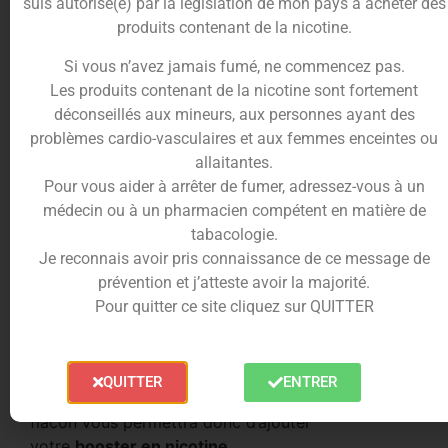
Pastèque Mix 50ml
sera donc un liquide parfait à
suis autorisé(e) par la législation de mon pays à acheter des
vaper tout au long de la journée pour une
produits contenant de la nicotine.
sensation de fraîcheur.
Si vous n’avez jamais fumé, ne commencez pas.
Composition du e-liquide Pastèque
Les produits contenant de la nicotine sont fortement
Mix
déconseillés aux mineurs, aux personnes ayant des
problèmes cardio-vasculaires et aux femmes enceintes ou
La gamme
Cirkus
de
VDLV
vous propose son
e-
allaitantes.
liquide Pastèque Mix 50ml
à base d’un mélange
Pour vous aider à arrêter de fumer, adressez-vous à un
inratable de deux fruits d’eau.
médecin ou à un pharmacien compétent en matière de
tabacologie.
L’
e-liquide Pastèque Mix
se compose de
Je reconnais avoir pris connaissance de ce message de
propylène glycol, de glycérine végétale et
prévention et j’atteste avoir la majorité.
d’arômes alimentaires.
Pour quitter ce site cliquez sur QUITTER
Il est à base d’arômes naturels et de synthèse.
VDLV
vous propose cet
e-liquide
en
50ml
mais
dans un flacon de
60ml
.
QUITTER
ENTRER
Ne contenant pas nicotine
, l’espace de 10ml du
flacon vous permettra donc d’ajouter
votre
booster en nicotine
.