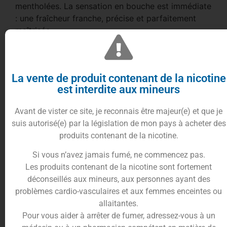
mentholées. La sensation en bouche est immédiate
: une fraîcheur franche, précise et parfaitement
maîtrisée.
Sans excès ni agressivité, cette recette délivre une
impression de pureté et de propreté, idéale pour
les amateurs de menthe authentique.
La vente de produit contenant de la nicotine
est interdite aux mineurs
Une fraîcheur désaltérante pour une vape
quotidienne
Avant de vister ce site, je reconnais être majeur(e) et que je
Perle de Menthe offre une sensation nette et
suis autorisé(e) par la législation de mon pays à acheter des
durable, procurant un effet rafraîchissant équilibré
produits contenant de la nicotine.
à chaque inhalation. Son profil aromatique simple
Si vous n’avez jamais fumé, ne commencez pas.
et élégant en fait un excellent all-day pour les
Les produits contenant de la nicotine sont fortement
vapoteurs recherchant un e-liquide menthe 50ml
déconseillés aux mineurs, aux personnes ayant des
efficace, sans complexité superflue.
problèmes cardio-vasculaires et aux femmes enceintes ou
La fraîcheur est propre, structurée et parfaitement
allaitantes.
calibrée pour accompagner une vape régulière
Pour vous aider à arrêter de fumer, adressez-vous à un