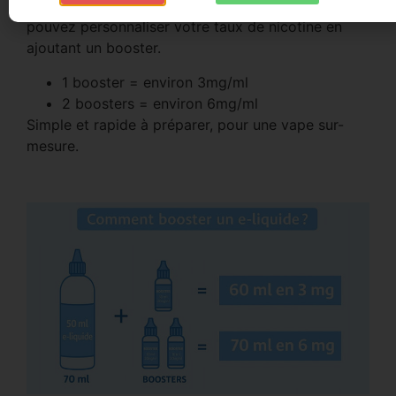
Grâce à son format 50ml surdosé en arômes, vous
pouvez personnaliser votre taux de nicotine en
ajoutant un booster.
1 booster = environ 3mg/ml
2 boosters = environ 6mg/ml
Simple et rapide à préparer, pour une vape sur-
mesure.