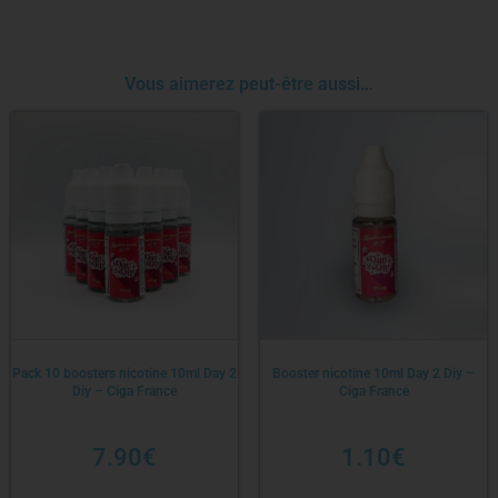
Vous aimerez peut-être aussi…
Pack 10 boosters nicotine 10ml Day 2
Booster nicotine 10ml Day 2 Diy –
Diy – Ciga France
Ciga France
7.90
€
1.10
€