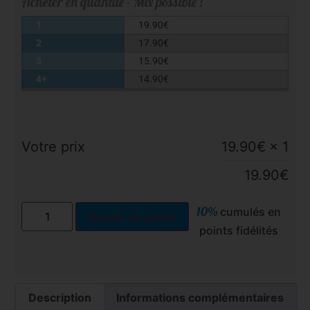
Acheter en quantité - Mix possible !
1
19.90
€
2
17.90
€
3
15.90
€
4+
14.90
€
Votre prix
19.90
€
× 1
19.90
€
10%
cumulés en
Ajouter au panier
points fidélités
Description
Informations complémentaires