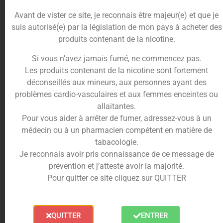
Conditionné en flacon 50ml sans nicotine, ce e-
Avant de vister ce site, je reconnais être majeur(e) et que je
liquide peut être vapé tel quel ou boosté avec un
suis autorisé(e) par la législation de mon pays à acheter des
ou deux boosters de nicotine selon vos besoins.
produits contenant de la nicotine.
La base en 50% PG / 50% VG assure un excellent
équilibre entre saveur et vapeur, compatible avec
Si vous n’avez jamais fumé, ne commencez pas.
la plupart des cigarettes électroniques.
Les produits contenant de la nicotine sont fortement
déconseillés aux mineurs, aux personnes ayant des
Une qualité certifiée AFNOR
problèmes cardio-vasculaires et aux femmes enceintes ou
Les e-liquides VDLV bénéficient de la certification
allaitantes.
AFNOR, une référence de qualité et de sécurité
Pour vous aider à arrêter de fumer, adressez-vous à un
dans la vape française. Cette norme garantit la
médecin ou à un pharmacien compétent en matière de
traçabilité des ingrédients, l’absence de
tabacologie.
substances controversées et une fabrication
Je reconnais avoir pris connaissance de ce message de
respectant des standards stricts. Avec Prends le
prévention et j’atteste avoir la majorité.
Melon, vous avez l’assurance d’un produit fiable et
Pour quitter ce site cliquez sur QUITTER
savoureux.
Boostez votre vape facilement
QUITTER
ENTRER