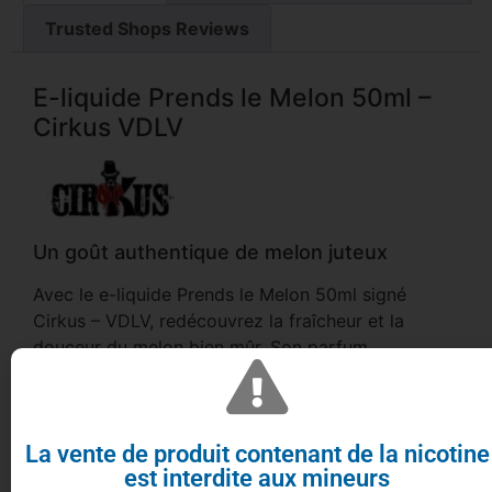
Trusted Shops Reviews
E-liquide Prends le Melon 50ml –
Cirkus VDLV
Un goût authentique de melon juteux
Avec le e-liquide Prends le Melon 50ml signé
Cirkus – VDLV, redécouvrez la fraîcheur et la
douceur du melon bien mûr. Son parfum
naturellement sucré et gorgé de soleil en fait un
incontournable pour les amateurs de saveurs
fruitées estivales.
La vente de produit contenant de la nicotine
Un e-liquide grand format pratique
est interdite aux mineurs