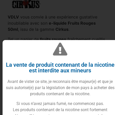
VDLV
vous convie à une expérience gustative
inoubliable avec son
e-liquide Fruits Rouges
50ml
, issu de la gamme
Cirkus
.
Tel un panier de
fruits rouges
fraîchement cueillis,
cet e-liquide
va vous transporter directement
dans les vergers ensoleillés.
Sa recette spéciale est un vrai régal pour les
papilles, concoctée avec des ingrédients de
La vente de produit contenant de la nicotine
est interdite aux mineurs
qualité, un soupçon de sucre naturel et une texture
juteuse.
Avant de vister ce site, je reconnais être majeur(e) et que je
À chaque inhalation, vous ressentirez le bouquet
suis autorisé(e) par la législation de mon pays à acheter des
aromatique vibrant des
fruits rouges
qui inonde
produits contenant de la nicotine.
vos sens.
Si vous n’avez jamais fumé, ne commencez pas.
Le goût des
fruits rouges
est tellement fidèle qu’il
Les produits contenant de la nicotine sont fortement
vous donnera l’impression de savourer un mélange