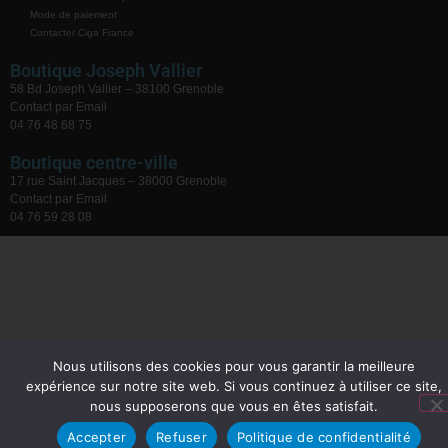
Mode de paiement
Contacter Ciga France
Boutique Joseph Vallier
58 Bd Joseph Vallier – 38100 Grenoble
Contact par Email
04 76 48 68 75
Boutique centre-ville
17 rue Saint Jacques – 38000 Grenoble
Contact par Email
04 76 59 28 08
Nous utilisons des cookies pour vous garantir la meilleure
expérience sur notre site web. Si vous continuez à utiliser ce site,
nous supposerons que vous en êtes satisfait.
Accepter
Refuser
Politique de confidentialité