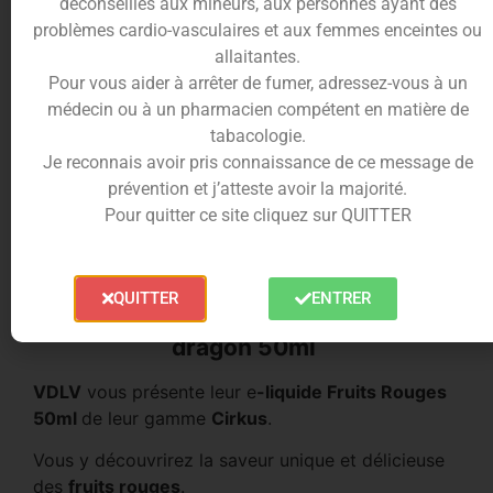
déconseillés aux mineurs, aux personnes ayant des
de
fraises
,
framboises
,
cerises
et
mûres
problèmes cardio-vasculaires et aux femmes enceintes ou
fraîchement cueillies.
allaitantes.
La texture juteuse des fruits se mêle parfaitement
Pour vous aider à arrêter de fumer, adressez-vous à un
à la douceur naturelle pour créer une véritable
médecin ou à un pharmacien compétent en matière de
explosion de saveurs en bouche.
tabacologie.
Je reconnais avoir pris connaissance de ce message de
Cet
e-liquide
de la gamme
Cirkus
par
VDLV
est
prévention et j’atteste avoir la majorité.
parfait pour les amateurs de saveurs fraîches et
Pour quitter ce site cliquez sur QUITTER
fruitées.
Il est fabriqué selon une recette unique qui vous
offrira un goût authentique de
fruits rouges
.
QUITTER
ENTRER
Composition du e-liquide Fruit du
dragon 50ml
VDLV
vous présente leur e
-liquide Fruits Rouges
50ml
de leur gamme
Cirkus
.
Vous y découvrirez la saveur unique et délicieuse
des
fruits rouges
.