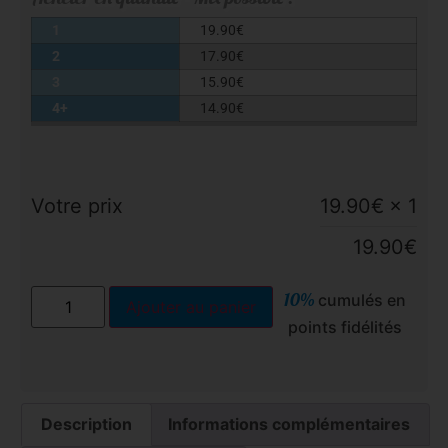
1
19.90
€
2
17.90
€
3
15.90
€
4+
14.90
€
Votre prix
19.90
€
× 1
19.90
€
10%
cumulés en
Ajouter au panier
points fidélités
Description
Informations complémentaires