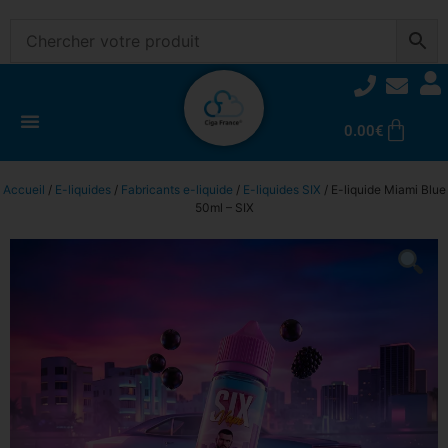
0.00
€
Accueil
/
E-liquides
/
Fabricants e-liquide
/
E-liquides SIX
/ E-liquide Miami Blue
50ml – SIX