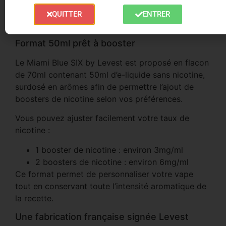
élégante, qui séduira les vapoteurs recherchant un
e-liquide fruits noirs puissant mais facile à vapoter
QUITTER
ENTRER
toute la journée.
Format 50ml prêt à booster
Le Miami Blue SIX by Levest est proposé en flacon
de 70ml contenant 50ml d’e-liquide sans nicotine,
surdosé en arômes afin de permettre l’ajout de
boosters de nicotine selon vos préférences.
Vous pouvez ajuster facilement votre taux de
nicotine :
1 booster de nicotine : environ 3mg/ml
2 boosters de nicotine : environ 6mg/ml
Ce format permet de personnaliser votre vape
tout en conservant toute l’intensité aromatique de
la recette.
Une fabrication française signée Levest