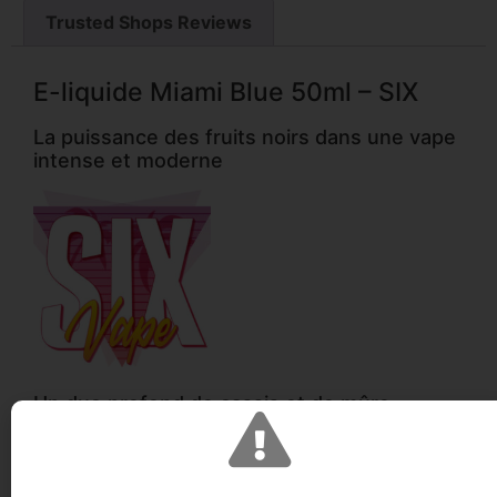
Trusted Shops Reviews
E-liquide Miami Blue 50ml – SIX
La puissance des fruits noirs dans une vape
intense et moderne
Un duo profond de cassis et de mûre
Le e-liquide Miami Blue 50ml de la gamme SIX by
Levest propose une recette fruitée riche mettant à