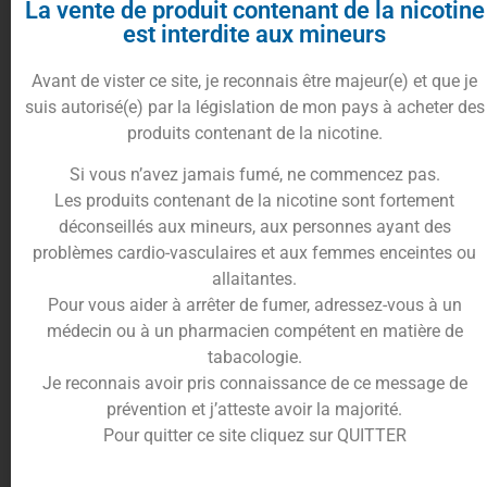
l’honneur les fruits noirs. Le cassis ouvre la
La vente de produit contenant de la nicotine
dégustation avec une note intense, légèrement
est interdite aux mineurs
acidulée et très expressive.
Il est rapidement accompagné par la mûre, plus
Avant de vister ce site, je reconnais être majeur(e) et que je
ronde et sucrée, qui vient adoucir l’ensemble et
suis autorisé(e) par la législation de mon pays à acheter des
apporter une belle profondeur aromatique. Cette
produits contenant de la nicotine.
association crée une vape équilibrée et puissante,
Si vous n’avez jamais fumé, ne commencez pas.
idéale pour les amateurs de saveurs fruitées
Les produits contenant de la nicotine sont fortement
intenses.
déconseillés aux mineurs, aux personnes ayant des
Une vape fruitée riche et parfaitement
problèmes cardio-vasculaires et aux femmes enceintes ou
équilibrée
allaitantes.
Pour vous aider à arrêter de fumer, adressez-vous à un
L’équilibre entre cassis vif et mûre douce permet
médecin ou à un pharmacien compétent en matière de
d’obtenir une recette très agréable au quotidien. Le
tabacologie.
cassis structure la vape avec son caractère
Je reconnais avoir pris connaissance de ce message de
légèrement acidulé tandis que la mûre apporte une
prévention et j’atteste avoir la majorité.
sensation plus juteuse et gourmande.
Pour quitter ce site cliquez sur QUITTER
Le résultat est une vape fruitée sombre et