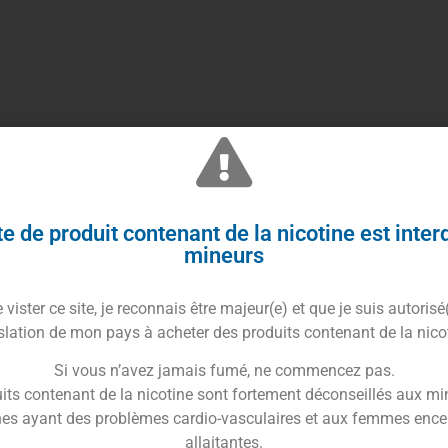
e de produit contenant de la nicotine est inter
t propose une recette fruitée pleine de pep’s mêlant
mineurs
nanas juteux s’exprime avec une douceur tropicale et une
vister ce site, je reconnais être majeur(e) et que je suis autorisé
ne note vive et légèrement acidulée, apportant
slation de mon pays à acheter des produits contenant de la nico
crée une vape fruitée équilibrée, parfaite pour les
Si vous n’avez jamais fumé, ne commencez pas.
its contenant de la nicotine sont fortement déconseillés aux mi
es ayant des problèmes cardio-vasculaires et aux femmes ence
ble entre douceur sucrée et vivacité acidulée. L’ananas
allaitantes.