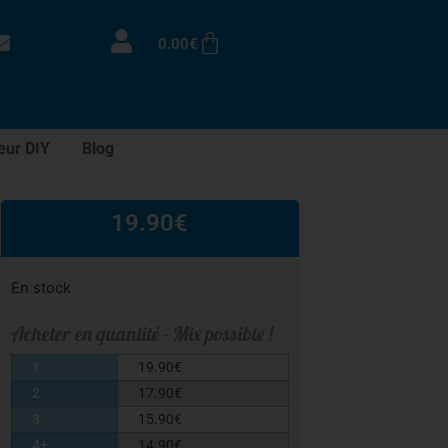
0.00
€
eur DIY
Blog
19.90
€
En stock
Acheter en quantité - Mix possible !
1
19.90
€
2
17.90
€
3
15.90
€
4+
14.90
€