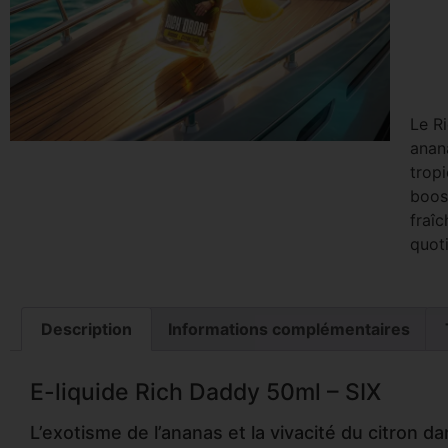
Le R
anana
tropi
boos
fraî
quot
Description
Informations complémentaires
E-liquide Rich Daddy 50ml – SIX
L’exotisme de l’ananas et la vivacité du citron d