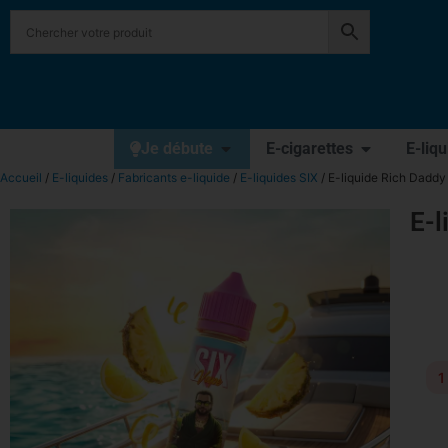
Je débute
E-cigarettes
E-liq
Accueil
/
E-liquides
/
Fabricants e-liquide
/
E-liquides SIX
/ E-liquide Rich Daddy
E-l
1