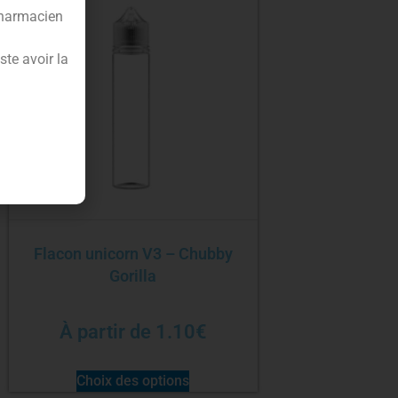
pharmacien
te avoir la
Flacon unicorn V3 – Chubby
Gorilla
À partir de
1.10
€
Choix des options