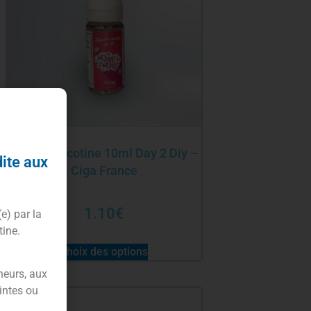
Booster nicotine 10ml Day 2 Diy –
dite aux
Ciga France
1.10
€
(e) par la
tine.
Choix des options
neurs, aux
intes ou