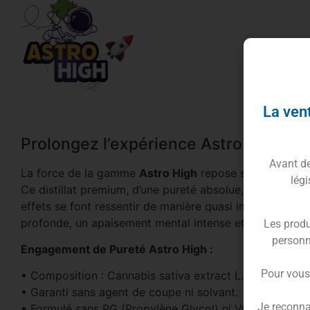
La vent
Prolongez l’expérience Astro High av
Avant de 
La force de la gamme
Astro High
repose sur sa formul
légi
Ce distillat premium, d’une pureté absolue, a été dével
effets se font ressentir de manière quasi immédiate dès
profonde, un apaisement mental intense et une détente
Les produ
personn
Engagement de Pureté Astro High :
Pour vous
• Composition : Cannabis sativa extract L., terpènes na
• Garanti sans agent de coupe ni solvant.
Je reconna
• Formulé sans PG (Propylène Glycol) ni VG (Glycérine 