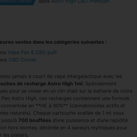
dans
Astro High CBD Premium
eilleures ventes
leures ventes dans les catégories suivantes :
ans
Vape Pen & CBD puff
ans
CBD Corner
estez jamais à court de vape intergalactique avec les
ouches de recharge Astro High 1ml
. Spécialement
es pour se visser en un clin d’œil sur la batterie de votre
 Pen Astro High, ces recharges contiennent une formule
a-concentrée en **HE à 90%** (cannabinoïdes actifs et
ènes naturels). Chaque cartouche scellée de 1 ml vous
 jusqu’à
700 bouffées
d’une puissance et d’une rapidité
tion hors normes, déclinée en 4 saveurs mythiques pour
r les plaisirs.