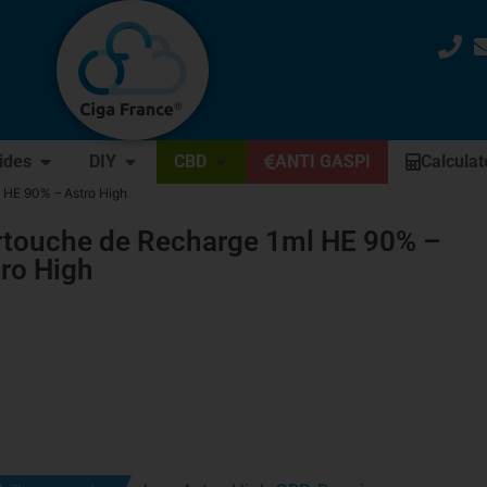
uides
DIY
CBD
ANTI GASPI
Calculat
 HE 90% – Astro High
rtouche de Recharge 1ml HE 90% –
ro High