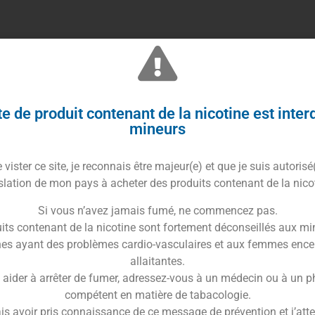
e de produit contenant de la nicotine est inter
mineurs
ec la formule HE 90%
vister ce site, je reconnais être majeur(e) et que je suis autorisé
e exclusive HE (Haute Efficacité) concentrée à 90%.
slation de mon pays à acheter des produits contenant de la nico
oppé pour offrir une biodisponibilité maximale. Les
 les premières inhalations : une vague de relaxation
Si vous n’avez jamais fumé, ne commencez pas.
 corporelle durable.
its contenant de la nicotine sont fortement déconseillés aux mi
es ayant des problèmes cardio-vasculaires et aux femmes ence
allaitantes.
 aider à arrêter de fumer, adressez-vous à un médecin ou à un 
turels.
compétent en matière de tabacologie.
is avoir pris connaissance de ce message de prévention et j’attes
Végétale).