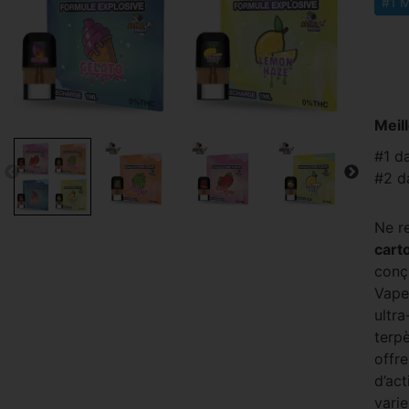
#1 M
Meil
#1 d
#2 d
Ne r
cart
conçu
Vape
ultr
terp
offre
d’ac
varie