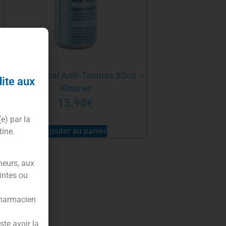
Spray buccal Anti-Toxines 30ml –
dite aux
Kleaner
15.90
€
(e) par la
Ajouter au panier
tine.
neurs, aux
intes ou
pharmacien
te avoir la