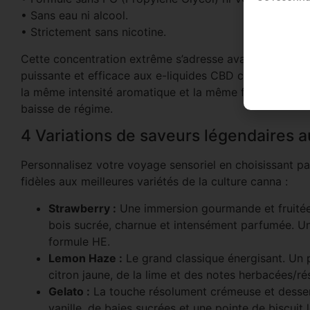
• Sans eau ni alcool.
• Strictement sans nicotine.
Cette concentration extrême s’adresse avant tout aux 
puissante et efficace aux e-liquides CBD classiques. 
la même intensité aromatique et la même force de frap
baisse de régime.
4 Variations de saveurs légendaires a
Personnalisez votre voyage sensoriel en choisissant par
fidèles aux meilleures variétés de la culture canna :
Strawberry :
Une immersion gourmande et fruitée.
bois sucrée, charnue et intensément parfumée. U
formule HE.
Lemon Haze :
Le grand classique énergisant. Un pr
citron jaune, de la lime et des notes herbacées/r
Gelato :
La touche résolument crémeuse et dessert
vanille, de baies sucrées et une pointe de biscui