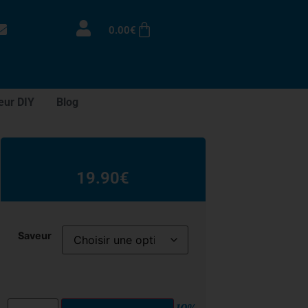
0.00
€
eur DIY
Blog
19.90
€
Saveur