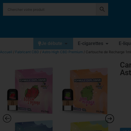
Je débute
E-cigarettes
E-liq
Accueil
/
Fabricant CBD
/
Astro High CBD Premium
/ Cartouche de Recharge 1ml
Ca
Ast