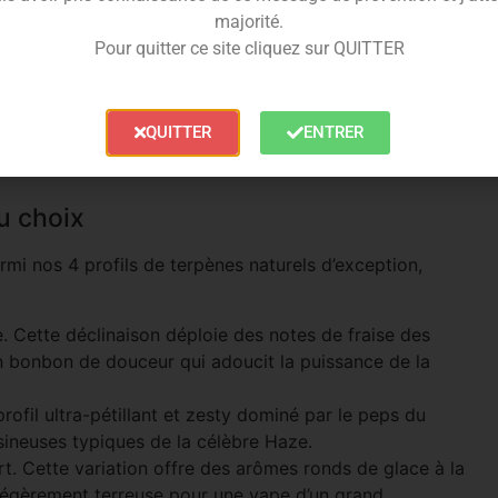
majorité.
Pour quitter ce site cliquez sur QUITTER
consommateurs avertis à la recherche d’une alternative
Grâce au format cartouche préremplie, vous conservez
QUITTER
ENTRER
pe de la première à la dernière bouffée, sans aucune
u choix
mi nos 4 profils de terpènes naturels d’exception,
 Cette déclinaison déploie des notes de fraise des
n bonbon de douceur qui adoucit la puissance de la
ofil ultra-pétillant et zesty dominé par le peps du
ésineuses typiques de la célèbre Haze.
. Cette variation offre des arômes ronds de glace à la
t légèrement terreuse pour une vape d’un grand