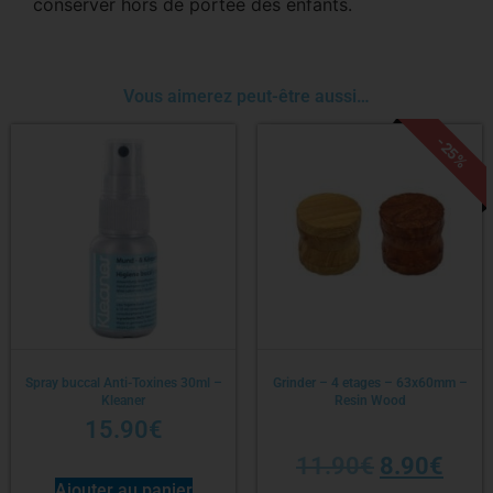
conserver hors de portée des enfants.
Vous aimerez peut-être aussi…
-25%
Spray buccal Anti-Toxines 30ml –
Grinder – 4 etages – 63x60mm –
Kleaner
Resin Wood
15.90
€
11.90
€
8.90
€
Ajouter au panier