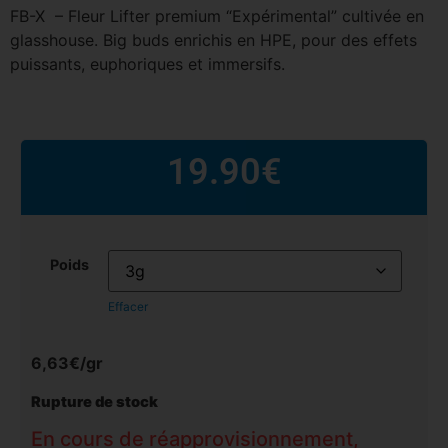
FB-X – Fleur Lifter premium “Expérimental” cultivée en
glasshouse. Big buds enrichis en HPE, pour des effets
puissants, euphoriques et immersifs.
19.90
€
Poids
Effacer
6,63€/gr
Rupture de stock
En cours de réapprovisionnement,