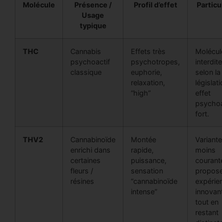
Molécule
Présence /
Profil d’effet
Particu
Usage
typique
THC
Cannabis
Effets très
Molécul
psychoactif
psychotropes,
interdite
classique
euphorie,
selon la
relaxation,
législati
“high”
effet
psychoa
fort.
THV2
Cannabinoïde
Montée
Variante
enrichi dans
rapide,
moins
certaines
puissance,
courant
fleurs /
sensation
propos
résines
“cannabinoïde
expérie
intense”
innovan
tout en
restant