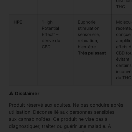
distinct
THC.
HPE
“High
Euphorie,
Molécul
Potential
stimulation
récente,
Effect” –
sensorielle,
conçue 
dérivé du
relaxation,
amplifie
CBD
bien-être.
effets d
Très puissant
CBD tou
évitant
certains
inconvé
du THC
⚠️
Disclaimer
Produit réservé aux adultes. Ne pas conduire après
utilisation. Déconseillé aux personnes sensibles
aux cannabinoïdes. Ce produit ne vise pas à
diagnostiquer, traiter ou guérir une maladie. À