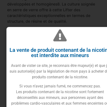
développées et homogènes8. La culture soignée
en serre de verre offre à cette Lifter des
caractéristiques exceptionnelles en termes de
structure, de résine et de qualité.
HPCBD : la nouvelle molécule “High Potential
CBD”
Cette version expérimentale est enrichie en HPE
La vente de produit contenant de la nicoti
(High Potential Effect), une molécule récente
est interdite aux mineurs
dérivée du CBD réputée pour ses effets intenses,
euphorisants et immersifs. Le HPE vise à offrir une
Avant de vister ce site, je reconnais être majeur(e) et que 
puissance plus marquée qu’un CBD classique, tout
suis autorisé(e) par la législation de mon pays à acheter 
en restant dans un cadre légal. Sa montée rapide
produits contenant de la nicotine.
et sa profondeur d’effet font de la FB-X une fleur
destinée aux amateurs audacieux.
Si vous n’avez jamais fumé, ne commencez pas.
Les produits contenant de la nicotine sont fortement
Profil aromatique robuste et expressif
déconseillés aux mineurs, aux personnes ayant des
Grâce à sa génétique Lifter et à une culture
problèmes cardio-vasculaires et aux femmes enceintes o