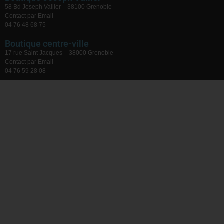
58 Bd Joseph Vallier – 38100 Grenoble
Contact par Email
04 76 48 68 75
Boutique centre-ville
17 rue Saint Jacques – 38000 Grenoble
Contact par Email
04 76 59 28 08