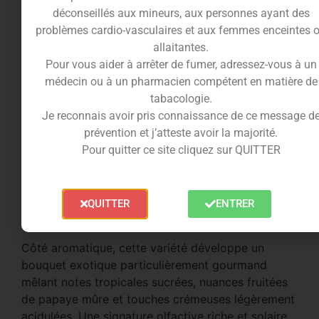
une meilleure persistance aromatique
déconseillés aux mineurs, aux personnes ayant des
une expérience plus profonde et immersive
problèmes cardio-vasculaires et aux femmes enceintes 
Grâce à cette concentration avancée, la Sapapaya
allaitantes.
STV10 se positionne clairement comme une fleur
Pour vous aider à arrêter de fumer, adressez-vous à un
destinée à un public averti recherchant puissance
médecin ou à un pharmacien compétent en matière de
et caractère.
tabacologie.
Je reconnais avoir pris connaissance de ce message d
Aspect premium & profil aromatique tropical
prévention et j’atteste avoir la majorité.
Pour quitter ce site cliquez sur QUITTER
Visuellement, la Sapapaya STV10 séduit par ses
buds denses et généreuses, sa robe verte
lumineuse et sa belle présence de résine. Sa
manucure soignée met en valeur une fleur
QUITTER
ENTRER
qualitative fidèle aux standards premium.
Côté aromatique, cette variété développe un
bouquet exotique particulièrement gourmand
mêlant notes tropicales sucrées, nuances fruitées
de papaye mûre et touches crémeuses légèrement
acidulées. Une signature olfactive riche et solaire