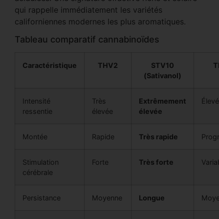
qui rappelle immédiatement les variétés
californiennes modernes les plus aromatiques.
Tableau comparatif cannabinoïdes
Caractéristique
THV2
STV10
T
(Sativanol)
Intensité
Très
Extrêmement
Élev
ressentie
élevée
élevée
Montée
Rapide
Très rapide
Prog
Stimulation
Forte
Très forte
Varia
cérébrale
Persistance
Moyenne
Longue
Moye