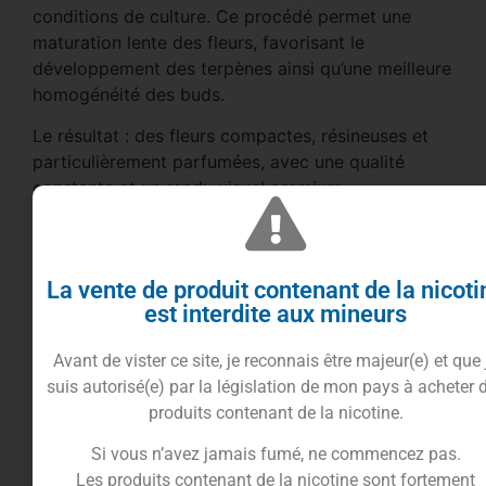
conditions de culture. Ce procédé permet une
maturation lente des fleurs, favorisant le
développement des terpènes ainsi qu’une meilleure
homogénéité des buds.
Le résultat : des fleurs compactes, résineuses et
particulièrement parfumées, avec une qualité
constante et un rendu visuel premium.
Enrichissement Sativanol STV10 : puissance
renforcée
La vente de produit contenant de la nicoti
La Sapapaya bénéficie d’un enrichissement en
est interdite aux mineurs
Sativanol à 10%, une molécule de nouvelle
génération conçue pour intensifier l’expérience
Avant de vister ce site, je reconnais être majeur(e) et que 
globale.
suis autorisé(e) par la législation de mon pays à acheter 
Cet enrichissement permet notamment :
produits contenant de la nicotine.
une montée plus rapide et marquée
Si vous n’avez jamais fumé, ne commencez pas.
une intensité sensorielle renforcée
Les produits contenant de la nicotine sont fortement