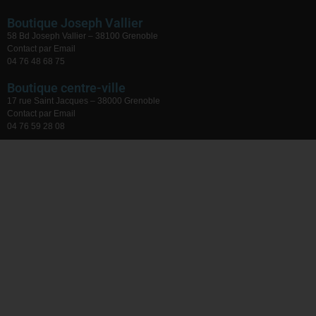
Boutique Joseph Vallier
58 Bd Joseph Vallier – 38100 Grenoble
Contact par Email
04 76 48 68 75
Boutique centre-ville
17 rue Saint Jacques – 38000 Grenoble
Contact par Email
04 76 59 28 08