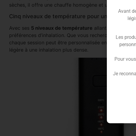
sèches, il offre une chauffe homogène et une restituti
Avant de 
Cinq niveaux de température pour une expérie
légi
Avec ses
5 niveaux de température
allant de 180°C à 
préférences d’inhalation. Que vous recherchiez une va
Les produ
chaque session peut être personnalisée en un seul clic.
personn
légère à une inhalation plus dense.
Pour vous
Je reconna