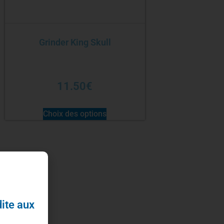
Grinder King Skull
11.50
€
Choix des options
dite aux