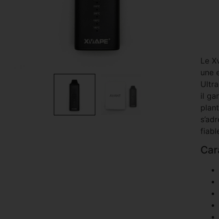
Le X
une e
Ultr
il g
plan
s’adr
fiabl
Car