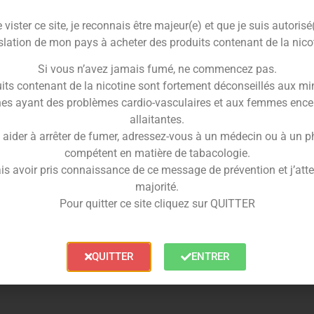
on des saveurs optimisée.
vister ce site, je reconnais être majeur(e) et que je suis autorisé
nce sur mesure
slation de mon pays à acheter des produits contenant de la nico
220°C, le XVape Avant s’adapte à toutes les
Si vous n’avez jamais fumé, ne commencez pas.
peur douce et savoureuse ou un tirage plus dense,
its contenant de la nicotine sont fortement déconseillés aux mi
 Une simple pression suffit pour passer d’une session
es ayant des problèmes cardio-vasculaires et aux femmes ence
allaitantes.
 aider à arrêter de fumer, adressez-vous à un médecin ou à un 
compétent en matière de tabacologie.
is avoir pris connaissance de ce message de prévention et j’attes
majorité.
Pour quitter ce site cliquez sur QUITTER
QUITTER
ENTRER