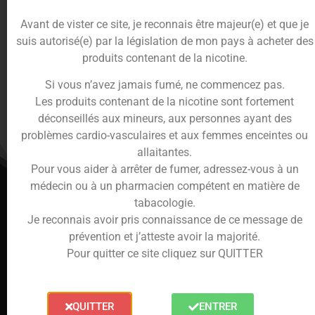
Laisser un
Avant de vister ce site, je reconnais être majeur(e) et que je
suis autorisé(e) par la législation de mon pays à acheter des
produits contenant de la nicotine.
commentaire
Si vous n’avez jamais fumé, ne commencez pas.
Les produits contenant de la nicotine sont fortement
Vous devez
vous connecter
pour publier un
déconseillés aux mineurs, aux personnes ayant des
commentaire.
problèmes cardio-vasculaires et aux femmes enceintes ou
allaitantes.
Pour vous aider à arrêter de fumer, adressez-vous à un
médecin ou à un pharmacien compétent en matière de
tabacologie.
Je reconnais avoir pris connaissance de ce message de
prévention et j’atteste avoir la majorité.
Pour quitter ce site cliquez sur QUITTER
Informations légales
QUITTER
ENTRER