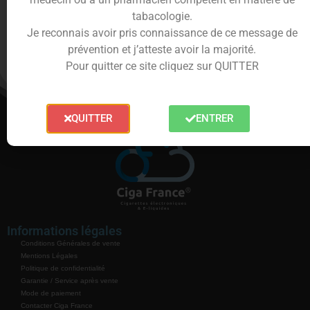
Laisser un commentaire
tabacologie.
Je reconnais avoir pris connaissance de ce message de
Vous devez
vous connecter
pour publier un
prévention et j’atteste avoir la majorité.
commentaire.
Pour quitter ce site cliquez sur QUITTER
QUITTER
ENTRER
Informations légales
Conditions Générales de vente
Mentions Légales
Politique de confidentialité
Garantie / Service après vente
Mode de paiement
Contacter Ciga France