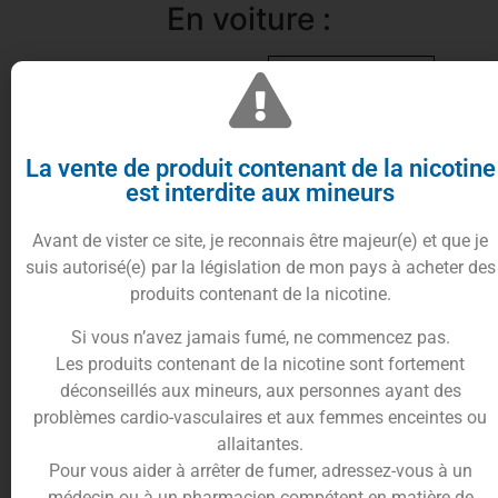
En voiture :
Sortie “Vallier Catane”
Continuer tout droit sur 50 m
Boulevard Joseph Vallier
La vente de produit contenant de la nicotine
Le parking relais “Vallier Catane” est à proximité
est interdite aux mineurs
Vous pourrez également stationner le long du
Avant de vister ce site, je reconnais être majeur(e) et que je
boulevard.
suis autorisé(e) par la législation de mon pays à acheter des
produits contenant de la nicotine.
En tramway :
Si vous n’avez jamais fumé, ne commencez pas.
Les produits contenant de la nicotine sont fortement
Ligne C, arrêt à la station “Vallier Catane”
déconseillés aux mineurs, aux personnes ayant des
problèmes cardio-vasculaires et aux femmes enceintes ou
Ciga France, spécialiste de la cigarette électronique,
allaitantes.
de l’e-cigarette et de la vapoteuse à Grenoble !
Pour vous aider à arrêter de fumer, adressez-vous à un
médecin ou à un pharmacien compétent en matière de