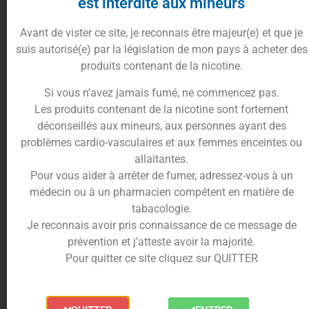
est interdite aux mineurs
des
kits complets
parmi les plus faciles
d’utilisation
Avant de vister ce site, je reconnais être majeur(e) et que je
Vous pourrez attribuer jusqu’à 100€ sur la carte afin
suis autorisé(e) par la législation de mon pays à acheter des
qu’elle constitue un porte-monnaie entièrement dédié à
produits contenant de la nicotine.
la vape. Vous pouvez à tout moment nous demander
de récupérer la somme restante sur votre compte. Un
Si vous n’avez jamais fumé, ne commencez pas.
délai de 48h après réception de votre demande sera
Les produits contenant de la nicotine sont fortement
nécessaire pour réaliser cette transaction.
déconseillés aux mineurs, aux personnes ayant des
problèmes cardio-vasculaires et aux femmes enceintes ou
Une offre de e-liquides
allaitantes.
personnalisée à Grenoble
Pour vous aider à arrêter de fumer, adressez-vous à un
médecin ou à un pharmacien compétent en matière de
tabacologie.
Avec
Vape Station
, vous pouvez nous faire des
Je reconnais avoir pris connaissance de ce message de
suggestions de produits que vous aimeriez bien
prévention et j’atteste avoir la majorité.
pouvoir trouver dans votre distributeur. En fonction du
Pour quitter ce site cliquez sur QUITTER
nombre de demandes, l’offre de l’automate sera
personnalisée et proposera un éventail de
e-liquides
et
accessoires au plus proches de vos besoins.
Ciga