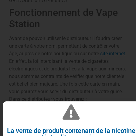
GRENOBLE 04 76 48 68 75
Fonctionnement de Vape
Station
Avant de pouvoir utiliser le distributeur il faudra créer
une carte à votre nom, permettant de contrôler votre
âge, auprès de notre boutique ou sur notre
site internet
.
En effet, la loi interdisant la vente de cigarettes
électroniques et de produits liés à la vape aux mineurs,
nous sommes contraints de vérifier que notre clientèle
est bel et bien majeure. Une fois cette carte en main,
vous pourrez vous servir du distributeur à votre guise.
Dans ce distributeur vous trouverez :
des
e-liquides
parmi les plus populaires (
Virginie
,
classic blond
,
Nova
,
VDLV
…).
des composants et accessoires tels que des
pyrex
,
résistances
,
accus
La vente de produit contenant de la nicotine