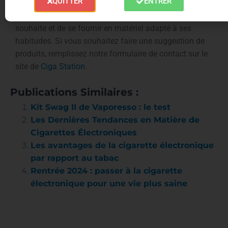
QUITTER
ENTRER
France
mets un point d’honneur à ce que chaque
vapoteur
puisse continuer de
vaper
dès qu’il le
souhaite et de se fournir en matériel adapté à ses
habitudes. Si vous souhaitez faire une suggestion de
produits, remplissez notre formulaire de contact sur le
site de
Ciga Station
.
Publications Similaires :
Kit Swag II de Vaporesso : le test
Les Dernières Tendances en Matière de
Cigarettes Électroniques
Les avantages de la cigarette électronique
par rapport au tabac
Rentrée 2024 : passer à la cigarette
électronique pour une vie plus saine