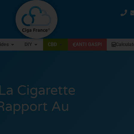
uides
DIY
CBD
ANTI GASPI
Calculat
La Cigarette
 Rapport Au