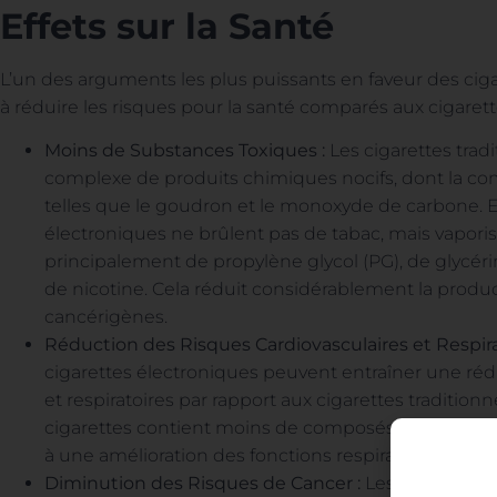
Effets sur la Santé
L’un des arguments les plus puissants en faveur des ciga
à réduire les risques pour la santé comparés aux cigarette
Moins de Substances Toxiques :
Les cigarettes tra
complexe de produits chimiques nocifs, dont la c
telles que le goudron et le monoxyde de carbone. E
électroniques ne brûlent pas de tabac, mais vapor
principalement de propylène glycol (PG), de glycérin
de nicotine. Cela réduit considérablement la produ
cancérigènes.
Réduction des Risques Cardiovasculaires et Respirat
cigarettes électroniques peuvent entraîner une réd
et respiratoires par rapport aux cigarettes traditionn
cigarettes contient moins de composés irritants p
à une amélioration des fonctions respiratoires chez c
Diminution des Risques de Cancer :
Les cigarettes 