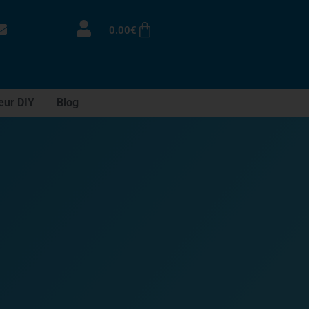
0.00
€
eur DIY
Blog