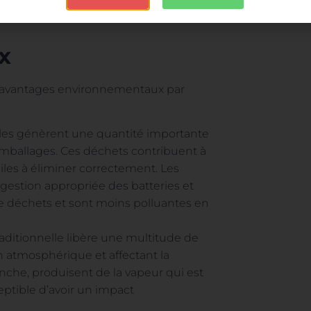
traînant des coûts récurrents plus
x
s avantages environnementaux par
elles génèrent une quantité importante
s emballages. Ces déchets contribuent à
iles à éliminer correctement. Les
gestion appropriée des batteries et
 déchets et sont moins polluantes en
aditionnelle libère une multitude de
on atmosphérique et affectant la
vanche, produisent de la vapeur qui est
tible d’avoir un impact