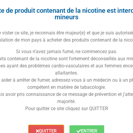
la bouche, et de la gorge, en raison
e de produit contenant de la nicotine est inter
. Bien que la recherche soit encore
mineurs
igarettes électroniques pourraient
e cancer, étant donné leur
vister ce site, je reconnais être majeur(e) et que je suis autorisé
.
slation de mon pays à acheter des produits contenant de la nico
Si vous n’avez jamais fumé, ne commencez pas.
its contenant de la nicotine sont fortement déconseillés aux mi
ue est le potentiel d’économies
es ayant des problèmes cardio-vasculaires et aux femmes ence
allaitantes.
d’un appareil de cigarette électronique
 aider à arrêter de fumer, adressez-vous à un médecin ou à un 
 e-liquides et les accessoires sont
compétent en matière de tabacologie.
aditionnelles. Les fumeurs peuvent
is avoir pris connaissance de ce message de prévention et j’attes
 e-cigarettes, surtout en considérant
majorité.
Pour quitter ce site cliquez sur QUITTER
oniques
, en particulier les modèles de
ois, voire des années avec un
traditionnelles sont des produits
QUITTER
ENTRER