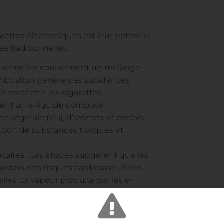
rettes électroniques est leur potentiel
s traditionnelles.
ditionnelles contiennent un mélange
ombustion génère des substances
n revanche, les cigarettes
isent un e-liquide composé
e végétale (VG), d’arômes, et parfois
ction de substances toxiques et
oires :
Les études suggèrent que les
uction des risques cardiovasculaires
elles. La vapeur produite par les e-
our les poumons, ce qui peut conduire
ertains utilisateurs.
traditionnelles sont associées à un