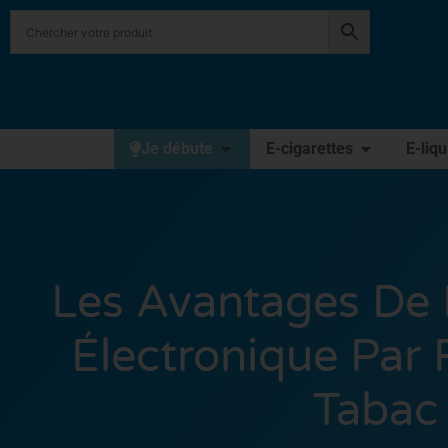
Je débute
E-cigarettes
E-liq
Les Avantages De 
Électronique Par
Tabac