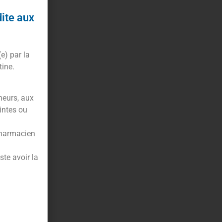
dite aux
(e) par la
tine.
neurs, aux
intes ou
pharmacien
te avoir la