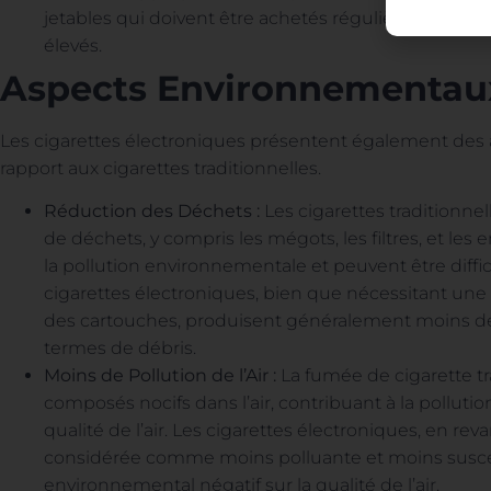
jetables qui doivent être achetés régulièrement, en
élevés.
Aspects Environnementau
Les cigarettes électroniques présentent également de
rapport aux cigarettes traditionnelles.
Réduction des Déchets :
Les cigarettes traditionn
de déchets, y compris les mégots, les filtres, et le
la pollution environnementale et peuvent être diffic
cigarettes électroniques, bien que nécessitant une 
des cartouches, produisent généralement moins de
termes de débris.
Moins de Pollution de l’Air :
La fumée de cigarette tr
composés nocifs dans l’air, contribuant à la polluti
qualité de l’air. Les cigarettes électroniques, en re
considérée comme moins polluante et moins suscep
environnemental négatif sur la qualité de l’air.