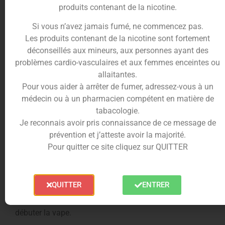
produits contenant de la nicotine.
méthode efficace pour arrêter de fumer à votre rythme,
sans pression tout en variant les saveurs. Pour bien
Si vous n’avez jamais fumé, ne commencez pas.
vapoter choisissez un e-liquide adapté à votre cigarette
Les produits contenant de la nicotine sont fortement
électronique. N’hésitez pas à tester plusieurs e-liquides
déconseillés aux mineurs, aux personnes ayant des
différents. Trois critères sont importants :
problèmes cardio-vasculaires et aux femmes enceintes ou
L’équilibre de la base de glycérine végétale et de
allaitantes.
Pour vous aider à arrêter de fumer, adressez-vous à un
propylène glycol (PG / VG).
médecin ou à un pharmacien compétent en matière de
Le taux de nicotine que vous désirez
tabacologie.
Les parfums
Je reconnais avoir pris connaissance de ce message de
Pour plus de précision nous vous invitons à lire notre
prévention et j’atteste avoir la majorité.
article concernant le
choix de votre e-liquide
. Ciga
Pour quitter ce site cliquez sur QUITTER
France vous a concocté des packs débutants pour
vous accompagner dans le choix de votre matériel de
vape. Des prix abordables, des conseils de nos experts,
QUITTER
ENTRER
simples à utiliser et accompagnés d’un e-liquide de
votre choix, ils sont le meilleurs compromis pour
débuter la vape.