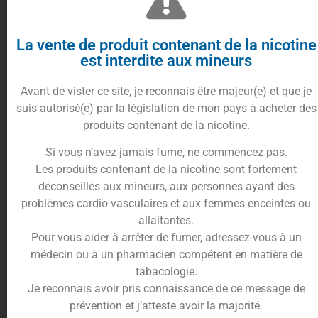
box :
de forme plus robuste, elle contient généralement
une batterie de taille importante. Les box permettent
La vente de produit contenant de la nicotine
généralement d’atteindre des puissances de vape
est interdite aux mineurs
élevées et une meilleure autonomie.
Le tube
: discrète,
la cigarette électronique tubulaire se glisse facilement
Avant de vister ce site, je reconnais être majeur(e) et que je
dans votre sac. Certaines supportent des
suis autorisé(e) par la législation de mon pays à acheter des
clearomiseurs amovibles, d’autres ont leur réservoir
produits contenant de la nicotine.
intégré. Les résistances restent des consommables à
Si vous n’avez jamais fumé, ne commencez pas.
changer.
La cigalike
: ce format correspond aux
Les produits contenant de la nicotine sont fortement
premières cigarettes électroniques, conçues pour
déconseillés aux mineurs, aux personnes ayant des
ressembler à la forme d’une cigarette. Elle est
problèmes cardio-vasculaires et aux femmes enceintes ou
fortement dépassée de nos jours.
Avec Chipset
: De
allaitantes.
nombreuses cigarettes électroniques sont proposées
Pour vous aider à arrêter de fumer, adressez-vous à un
avec un chipset plus ou moins performant permettant
médecin ou à un pharmacien compétent en matière de
d’avoir le contrôle sur de nombreux aspects. A partir
tabacologie.
d’un écran vous pourrez afficher la température,
Je reconnais avoir pris connaissance de ce message de
l’autonomie, la puissance de votre cigarette
prévention et j’atteste avoir la majorité.
électronique. Généralement ces chipsets disposent