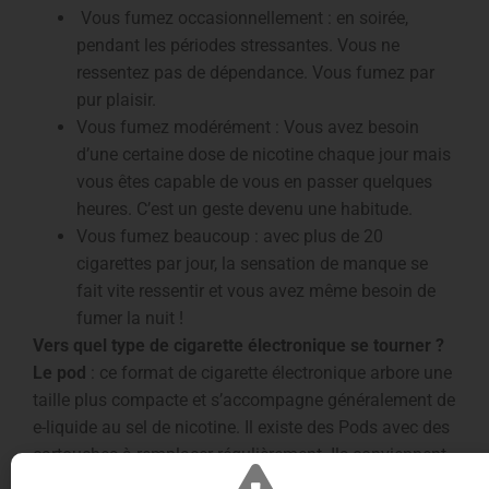
Vous fumez occasionnellement : en soirée,
pendant les périodes stressantes. Vous ne
ressentez pas de dépendance. Vous fumez par
pur plaisir.
Vous fumez modérément : Vous avez besoin
d’une certaine dose de nicotine chaque jour mais
vous êtes capable de vous en passer quelques
heures. C’est un geste devenu une habitude.
Vous fumez beaucoup : avec plus de 20
cigarettes par jour, la sensation de manque se
fait vite ressentir et vous avez même besoin de
fumer la nuit !
Vers quel type de cigarette électronique se tourner ?
Le pod
: ce format de cigarette électronique arbore une
taille plus compacte et s’accompagne généralement de
e-liquide au sel de nicotine. Il existe des Pods avec des
cartouches à remplacer régulièrement. Ils conviennent
à des liquides qui se vapent avec peu de puissance.
La