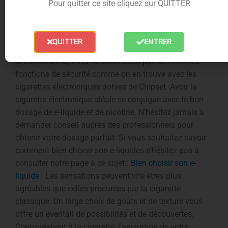
Pour quitter ce site cliquez sur QUITTER
d’un grand nombre de fonctions de sécurité pour vaper
sans pression.
Mécaniques
: ce sont des cigarettes
électroniques réservées aux experts. Elles ont été
QUITTER
ENTRER
conçues avec des matériaux favorisant la réactivité et
la conductivité. Elles ne bénéficient pas des mêmes
fonctions de sécurité comme on en trouve avec les
cigarettes électroniques dotées de Chipset. Avoir la
cigarette électronique idéale se conjugue avec le bon
dosage de e-liquide et de nicotine. N’hésitez jamais à
demander conseil auprès des professionnels pour
obtenir votre dosage parfait. Si vous souhaitez savoir
comment bien choisir son e-liquides n’hésitez pas à
consulter notre page à ce sujet :
Bien choisir son e-
liquide
Les sensations peuvent vite êtres plus
agréables que celles procurées par la cigarette
classique. Un large choix de goûts et de texture vous
offre un éventail de possibilités et de découvertes.
Contrairement à la cigarette, l’aspiration de votre