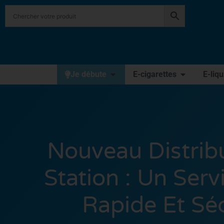
Je débute
E-cigarettes
E-liq
Nouveau Distrib
Station : Un Servi
Rapide Et Séc