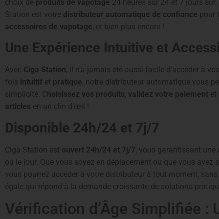
choix de
produits de vapotage
24 heures sur 24 et 7 jours sur 7
Station est votre
distributeur automatique de confiance
pour 
accessoires de vapotage
, et bien plus encore !
Une Expérience Intuitive et Access
Avec
Ciga Station
, il n’a jamais été aussi facile d’accéder à vo
fois
intuitif
et
pratique
, notre distributeur automatique vous pe
simplicité. C
hoisissez vos produits
,
validez votre paiement
et
articles
en un clin d’œil !
Disponible 24h/24 et 7j/7
Ciga Station est
ouvert 24h/24 et 7j/7
, vous garantissant une
ou le jour. Que vous soyez en déplacement ou que vous ayez si
vous pourrez accéder à votre distributeur à tout moment, sans s
égale qui répond à la demande croissante de solutions pratiqu
Vérification d’Âge Simplifiée :