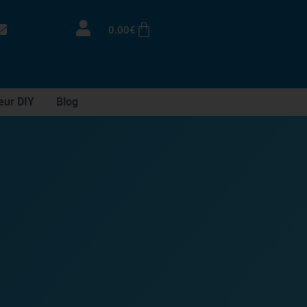
0.00
€
eur DIY
Blog