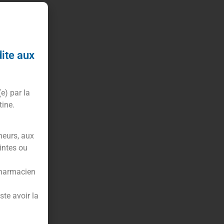
dite aux
(e) par la
tine.
neurs, aux
intes ou
pharmacien
te avoir la