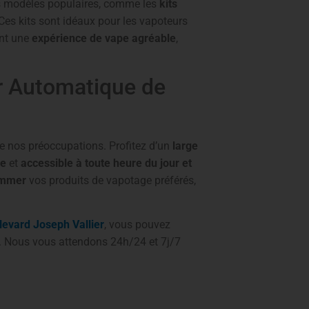
 modèles populaires, comme les
kits
Ces kits sont idéaux pour les vapoteurs
ant une
expérience de vape agréable
,
ur Automatique de
de nos préoccupations. Profitez d’un
large
ée
et
accessible à toute heure du jour et
ommer
vos produits de vapotage préférés,
levard Joseph Vallier
, vous pouvez
. Nous vous attendons 24h/24 et 7j/7