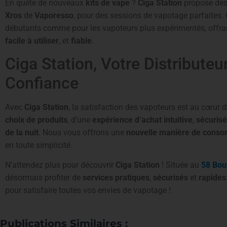
En quête de nouveaux
kits de vape
?
Ciga Station
propose des
Xros
de
Vaporesso
, pour des sessions de vapotage parfaites. 
débutants comme pour les vapoteurs plus expérimentés, offr
facile à utiliser
, et
fiable
.
Ciga Station, Votre Distribute
Confiance
Avec
Ciga Station
, la satisfaction des vapoteurs est au cœur 
choix de produits
, d’une
expérience d’achat intuitive
,
sécuris
de la nuit
. Nous vous offrons une
nouvelle manière de cons
en toute simplicité.
N’attendez plus pour découvrir
Ciga Station
! Située au
58 Bou
désormais profiter de
services pratiques
,
sécurisés
et
rapides
pour satisfaire toutes vos envies de vapotage !
Publications Similaires :