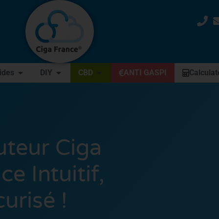
uides
DIY
CBD
ANTI GASPI
Calculat
uteur Ciga
ce Intuitif,
urisé !