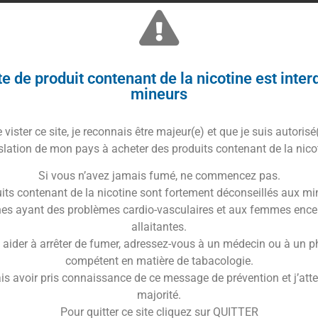
ences légales, nous vous proposons un
e de produit contenant de la nicotine est inter
mplifier l’achat de produits réservés aux
mineurs
rifage :
ANDROID
ou
APPLE
vister ce site, je reconnais être majeur(e) et que je suis autorisé
ème de paiement fiable
et rapide, adapté
slation de mon pays à acheter des produits contenant de la nico
Si vous n’avez jamais fumé, ne commencez pas.
luide tout en respectant toutes les normes
its contenant de la nicotine sont fortement déconseillés aux mi
curisés.
es ayant des problèmes cardio-vasculaires et aux femmes ence
ts de Vapoteurs
allaitantes.
 aider à arrêter de fumer, adressez-vous à un médecin ou à un 
compétent en matière de tabacologie.
Station vous propose un
large éventail de
is avoir pris connaissance de ce message de prévention et j’attes
majorité.
Pour quitter ce site cliquez sur QUITTER