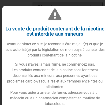
La vente de produit contenant de la nicotine
est interdite aux mineurs
Avant de vister ce site, je reconnais être majeur(e) et que je
suis autorisé(e) par la législation de mon pays à acheter des
produits contenant de la nicotine.
Si vous n’avez jamais fumé, ne commencez pas.
Concentré Peanut Butter
Concentré Original 30ml –
Les produits contenant de la nicotine sont fortement
Banana 30ml – Granola Bar –
Granola Bar – Yogi
déconseillés aux mineurs, aux personnes ayant des
Yogi
12.90
€
12.90
€
problèmes cardio-vasculaires et aux femmes enceintes ou
allaitantes.
Lire la suite
Lire la suite
Pour vous aider à arrêter de fumer, adressez-vous à un
médecin ou à un pharmacien compétent en matière de
tabacologie.