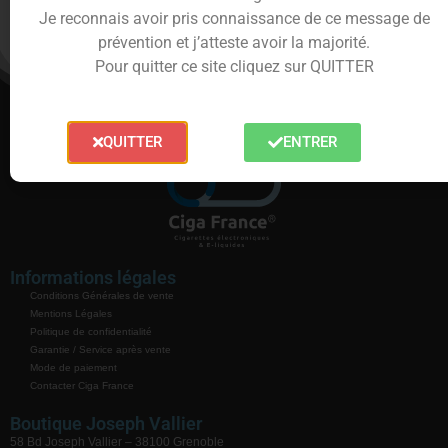
Je reconnais avoir pris connaissance de ce message de
prévention et j’atteste avoir la majorité.
Pour quitter ce site cliquez sur QUITTER
QUITTER
ENTRER
Informations légales
Conditions Générales de vente
Mentions Légales
Politique de confidentialité
Garantie / Service après vente
Mode de paiement
Contacter Ciga France
Boutique Joseph Vallier
58 Bd Joseph Vallier – 38100 Grenoble